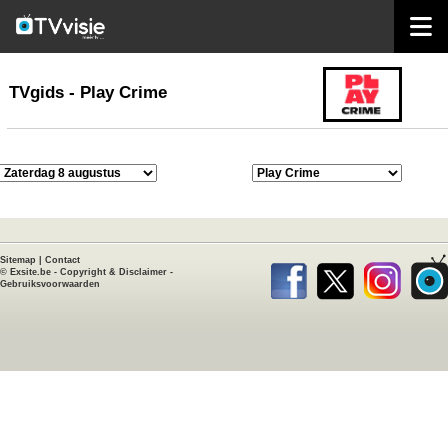
home
TVgids
TVgids - Play Crime
Sitemap
|
Contact
©
Exsite.be
-
Copyright & Disclaimer
-
Gebruiksvoorwaarden