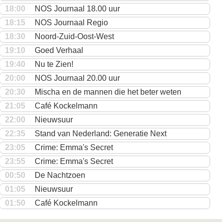
18:00
NOS Journaal 18.00 uur
18:15
NOS Journaal Regio
18:30
Noord-Zuid-Oost-West
19:10
Goed Verhaal
19:40
Nu te Zien!
20:00
NOS Journaal 20.00 uur
20:30
Mischa en de mannen die het beter weten
21:05
Café Kockelmann
22:00
Nieuwsuur
22:35
Stand van Nederland: Generatie Next
23:05
Crime: Emma's Secret
23:55
Crime: Emma's Secret
00:50
De Nachtzoen
01:05
Nieuwsuur
01:50
Café Kockelmann