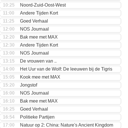
10:25
Noord-Zuid-Oost-West
11:00
Andere Tijden Kort
11:25
Goed Verhaal
12:00
NOS Journaal
12:20
Bak mee met MAX
12:30
Andere Tijden Kort
13:00
NOS Journaal
13:15
De vrouwen van ..
14:00
Het Uur van de Wolf: De leeuwen bij de Tigris
15:05
Kook mee met MAX
15:20
Jongstof
16:00
NOS Journaal
16:10
Bak mee met MAX
16:25
Goed Verhaal
16:54
Politieke Partijen
17:00
Natuur op 2: China: Nature's Ancient Kingdom