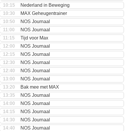
10:15
Nederland in Beweging
10:30
MAX Geheugentrainer
10:50
NOS Journaal
11:00
NOS Journaal
11:15
Tijd voor Max
12:00
NOS Journaal
12:15
NOS Journaal
12:30
NOS Journaal
12:40
NOS Journaal
13:00
NOS Journaal
13:20
Bak mee met MAX
13:35
NOS Journaal
14:00
NOS Journaal
14:15
NOS Journaal
14:30
NOS Journaal
14:40
NOS Journaal