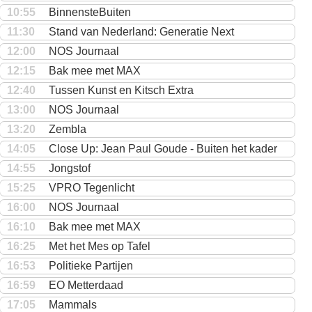
10:55
BinnensteBuiten
11:30
Stand van Nederland: Generatie Next
12:00
NOS Journaal
12:15
Bak mee met MAX
12:40
Tussen Kunst en Kitsch Extra
13:00
NOS Journaal
13:20
Zembla
14:05
Close Up: Jean Paul Goude - Buiten het kader
14:55
Jongstof
15:25
VPRO Tegenlicht
16:00
NOS Journaal
16:10
Bak mee met MAX
16:25
Met het Mes op Tafel
16:53
Politieke Partijen
16:59
EO Metterdaad
17:05
Mammals