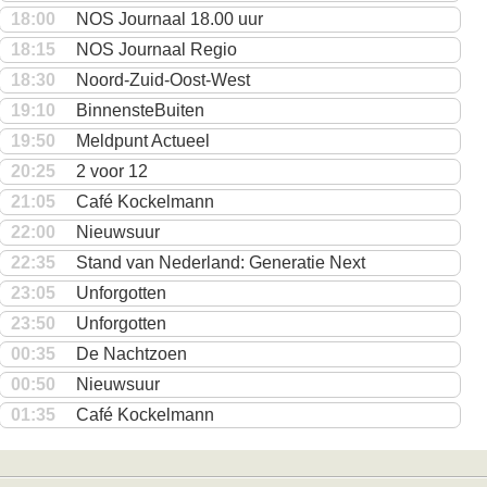
18:00
NOS Journaal 18.00 uur
18:15
NOS Journaal Regio
18:30
Noord-Zuid-Oost-West
19:10
BinnensteBuiten
19:50
Meldpunt Actueel
20:25
2 voor 12
21:05
Café Kockelmann
22:00
Nieuwsuur
22:35
Stand van Nederland: Generatie Next
23:05
Unforgotten
23:50
Unforgotten
00:35
De Nachtzoen
00:50
Nieuwsuur
01:35
Café Kockelmann