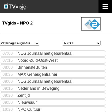
home
TVgids
TVgids - NPO 2
07:00
NOS Journaal met gebarentaal
07:15
Noord-Zuid-Oost-West
08:00
BinnensteBuiten
08:35
MAX Geheugentrainer
09:00
NOS Journaal met gebarentaal
09:15
Nederland in Beweging
09:30
Zentijd
09:50
Nieuwsuur
10:30
NPO Cultuur