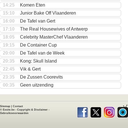
14:25
Komen Eten
15:10
Junior Bake Off Vlaanderen
16:00
De Tafel van Gert
17:10
The Real Housewives of Antwerp
18:05
Celebrity MasterChef Vlaanderen
19:15
De Container Cup
20:00
De Tafel van de Week
20:35
Kong: Skull Island
22:45
Vik & Gert
23:35
De Zussen Coorevits
00:35
Geen uitzending
Sitemap
|
Contact
©
Exsite.be
-
Copyright & Disclaimer
-
Gebruiksvoorwaarden