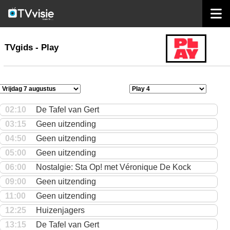
home
TVgids
TVgids - Play
02:10
De Tafel van Gert
03:15
Geen uitzending
04:50
Geen uitzending
05:00
Geen uitzending
06:00
Nostalgie: Sta Op! met Véronique De Kock
09:00
Geen uitzending
11:00
Geen uitzending
12:25
Huizenjagers
13:15
De Tafel van Gert