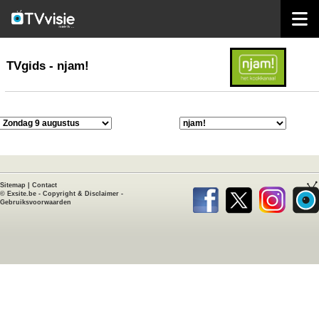
home
TVgids
TVgids - njam!
Sitemap
|
Contact
©
Exsite.be
-
Copyright & Disclaimer
-
Gebruiksvoorwaarden