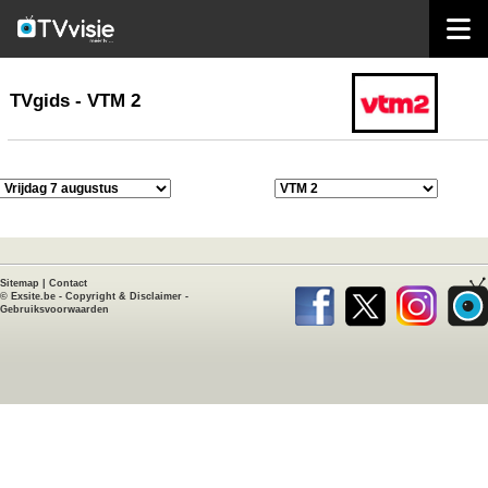
home
TVgids
TVgids - VTM 2
Sitemap
|
Contact
©
Exsite.be
-
Copyright & Disclaimer
-
Gebruiksvoorwaarden