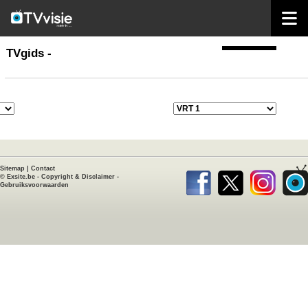
home
TVgids
TVgids -
Sitemap
|
Contact
©
Exsite.be
-
Copyright & Disclaimer
-
Gebruiksvoorwaarden