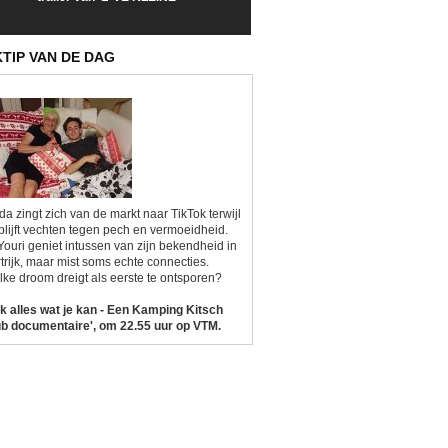
Sunrise'
Kitsch'
KTIP VAN DE DAG
da zingt zich van de markt naar TikTok terwijl
blijft vechten tegen pech en vermoeidheid.
Youri geniet intussen van zijn bekendheid in
trijk, maar mist soms echte connecties.
ke droom dreigt als eerste te ontsporen?
k alles wat je kan - Een Kamping Kitsch
b documentaire', om 22.55 uur op VTM.