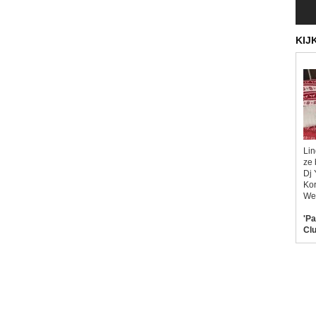
KIJ
Lin
ze 
Dj 
Kor
Wel
'Pa
Clu