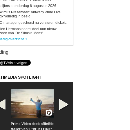
kcijfers: donderdag 6 augustus 2026
oximus Presenteert: Antwerp Pride Live
6' volledig in beeld
-manager geschorst na versturen dickpic
lien Hermans neemt deel aan nieuw
zoen van 'De Slimste Mens'
ledig overzicht
ding
TIMEDIA SPOTLIGHT
Prime Video deelt officiële
Check nu de officiële
Neem samen m
trailer van 'L*VE KLEINE'
trailer van 'The Last
een kijkje op '