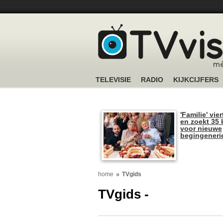
TELEVISIE
RADIO
KIJKCIJFERS
'Familie' vier
en zoekt 35 
voor nieuwe
begingeneri
home
TVgids
TVgids -