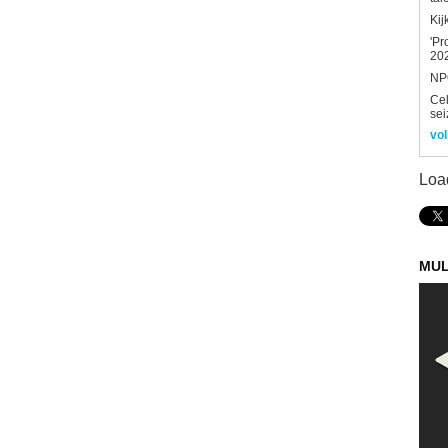
Kij
'Pr
202
NPO
Ce
sei
vol
Loa
MUL