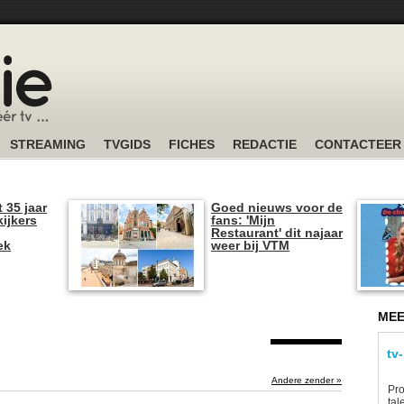
STREAMING
TVGIDS
FICHES
REDACTIE
CONTACTEER
t 35 jaar
Goed nieuws voor de
kijkers
fans: 'Mijn
Restaurant' dit najaar
ek
weer bij VTM
MEE
tv
Andere zender »
Pro
tal