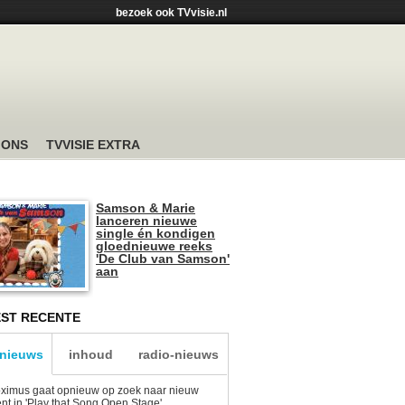
bezoek ook TVvisie.nl
 ONS
TVVISIE EXTRA
Samson & Marie
lanceren nieuwe
single én kondigen
gloednieuwe reeks
'De Club van Samson'
aan
ST RECENTE
-nieuws
inhoud
radio-nieuws
ximus gaat opnieuw op zoek naar nieuw
ent in 'Play that Song Open Stage'