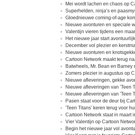
Mei wordt lachen en chaos op C
Superhelden, ninja’s en paasmys
Gloednieuwe coming-of-age kome
Nieuwe avonturen en speciale 
Valentijn vieren tijdens een maa
Het nieuwe jaar start avontuurli
December vol plezier en kerstm
Nieuwe avonturen en knotsgekk
Cartoon Network maakt terug naa
Batwheels, Mr. Bean en Barney 
Zomers plezier in augustus op 
Nieuwe afleveringen, gekke avon
Nieuwe afleveringen van 'Teen T
Nieuwe afleveringen van 'Teen T
Pasen staat voor de deur bij Ca
'Teen Titans' keren terug voor 
Cartoon Network staat in maart i
Vier Valentijn op Cartoon Netwo
Begin het nieuwe jaar vol avont