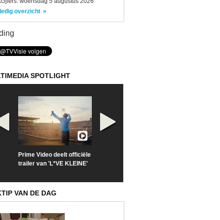
kcijfers: woensdag 5 augustus 2026
ledig overzicht
ding
TIMEDIA SPOTLIGHT
Prime Video deelt officiële
Check nu de officiële
Neem samen m
trailer van 'L*VE KLEINE'
trailer van 'The Last
een kijkje op '
Sunrise'
Kitsch'
KTIP VAN DE DAG