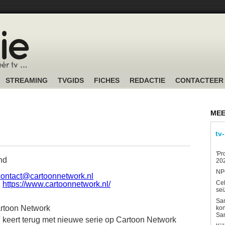
STREAMING
TVGIDS
FICHES
REDACTIE
CONTACTEER
MEE
tv
'Pr
nd
202
NPO
contact@cartoonnetwork.nl
Ce
:
https://www.cartoonnetwork.nl/
sei
Sam
artoon Network
kon
Sa
keert terug met nieuwe serie op Cartoon Network