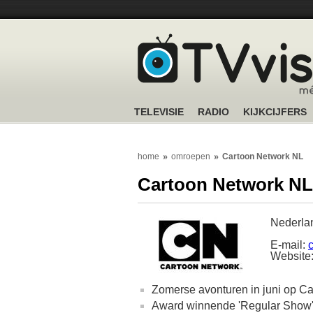
TELEVISIE
RADIO
KIJKCIJFERS
home
omroepen
Cartoon Network NL
Cartoon Network NL
Nederla
E-mail:
Website
Zomerse avonturen in juni op C
Award winnende 'Regular Show' 