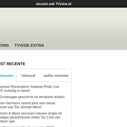
bezoek ook TVvisie.nl
 ONS
TVVISIE EXTRA
ST RECENTE
-nieuws
inhoud
radio-nieuws
oximus Presenteert: Antwerp Pride Live
6' volledig in beeld
-manager geschorst na versturen dickpic
lien Hermans neemt deel aan nieuw
zoen van 'De Slimste Mens'
son & Marie lanceren nieuwe single én
digen gloednieuwe reeks 'De Club van
mson' aan