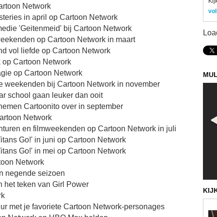
Kij
artoon Network
vol
teries in april op Cartoon Network
die 'Geitenmeid' bij Cartoon Network
Loa
weekenden op Cartoon Network in maart
nd vol liefde op Cartoon Network
jk op Cartoon Network
agie op Cartoon Network
MUL
e weekenden bij Cartoon Network in november
r school gaan leuker dan ooit
nemen Cartoonito over in september
Cartoon Network
turen en filmweekenden op Cartoon Network in juli
itans Go!' in juni op Cartoon Network
itans Go!' in mei op Cartoon Network
rtoon Network
hun negende seizoen
n het teken van Girl Power
KIJ
rk
uur met je favoriete Cartoon Network-personages