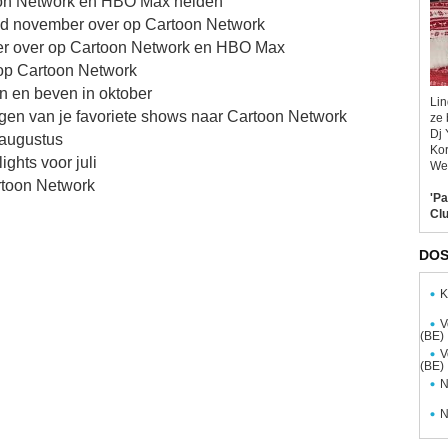
toon Network en HBO Max helden
nd november over op Cartoon Network
ber over op Cartoon Network en HBO Max
 op Cartoon Network
n en beven in oktober
Lin
gen van je favoriete shows naar Cartoon Network
ze 
Dj 
 augustus
Kor
ights voor juli
Wel
artoon Network
'Pa
Clu
DOS
K
V
(BE)
V
(BE)
N
N