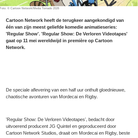
Foto: © Cartoon Network/Media Tornado 2026
Cartoon Network heeft de terugkeer aangekondigd van
één van zijn meest geliefde komedie animatieseries:
'Regular Show'. 'Regular Show: De Verloren Videotapes'
gaat op 11 mei wereldwijd in première op Cartoon
Network.
De speciale aflevering van een half uur onthult gloednieuwe,
chaotische avonturen van Mordecai en Rigby.
'Regular Show: De Verloren Videotapes', bedacht door
uitvoerend producent JG Quintel en geproduceerd door
Cartoon Network Studios, draait om Mordecai en Rigby, beste