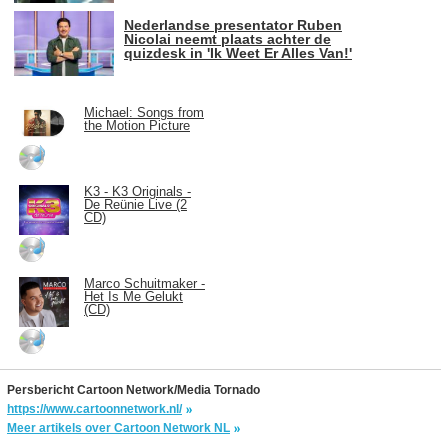
Nederlandse presentator Ruben
Nicolai neemt plaats achter de
quizdesk in 'Ik Weet Er Alles Van!'
Michael: Songs from
the Motion Picture
K3 - K3 Originals -
De Reünie Live (2
CD)
Marco Schuitmaker -
Het Is Me Gelukt
(CD)
Persbericht Cartoon Network/Media Tornado
https://www.cartoonnetwork.nl/
Meer artikels over Cartoon Network NL