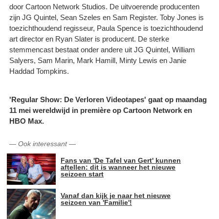
door Cartoon Network Studios. De uitvoerende producenten
zijn JG Quintel, Sean Szeles en Sam Register. Toby Jones is
toezichthoudend regisseur, Paula Spence is toezichthoudend
art director en Ryan Slater is producent. De sterke
stemmencast bestaat onder andere uit JG Quintel, William
Salyers, Sam Marin, Mark Hamill, Minty Lewis en Janie
Haddad Tompkins.
'Regular Show: De Verloren Videotapes' gaat op maandag
11 mei wereldwijd in première op Cartoon Network en
HBO Max.
—
Ook interessant
—
Fans van 'De Tafel van Gert' kunnen
aftellen: dit is wanneer het nieuwe
seizoen start
Vanaf dan kijk je naar het nieuwe
seizoen van 'Familie'!