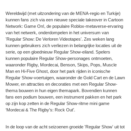
Wereldwijd (met uitzondering van de MENA-regio en Turkije)
kunnen fans zich via een nieuwe speciale takeover in Cartoon
Network: Game On!, de populaire Roblox-metaverse-ervaring
van het netwerk, onderdompelen in het universum van
'Regular Show: De Verloren Videotapes'. Zes weken lang
kunnen gebruikers zich verliezen in belangrijke locaties uit de
serie, op een gloednieuw Regular Show-eiland. Spelers
kunnen populaire Regular Show-personages ontmoeten,
waaronder Rigby, Mordecai, Benson, Skips, Pops, Muscle
Man en Hi-Five Ghost, door het park rijden in iconische
Regular Show-voertuigen, waaronder de Gold Cart en de Lawn
Mower, en attracties en decoraties met een Regular Show-
thema bouwen in hun eigen themapark. Bovendien kunnen
fans een podium bouwen, een instrument pakken en het park
op zijn kop zetten in de Regular Show-ritme mini game
‘Mordecai & The Rigby’s: Rock Out’.
In de loop van de acht seizoenen groeide 'Regular Show' uit tot