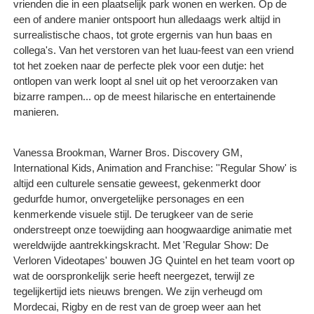
vrienden die in een plaatselijk park wonen en werken. Op de
een of andere manier ontspoort hun alledaags werk altijd in
surrealistische chaos, tot grote ergernis van hun baas en
collega's. Van het verstoren van het luau-feest van een vriend
tot het zoeken naar de perfecte plek voor een dutje: het
ontlopen van werk loopt al snel uit op het veroorzaken van
bizarre rampen... op de meest hilarische en entertainende
manieren.
Vanessa Brookman, Warner Bros. Discovery GM,
International Kids, Animation and Franchise: ''Regular Show' is
altijd een culturele sensatie geweest, gekenmerkt door
gedurfde humor, onvergetelijke personages en een
kenmerkende visuele stijl. De terugkeer van de serie
onderstreept onze toewijding aan hoogwaardige animatie met
wereldwijde aantrekkingskracht. Met 'Regular Show: De
Verloren Videotapes' bouwen JG Quintel en het team voort op
wat de oorspronkelijk serie heeft neergezet, terwijl ze
tegelijkertijd iets nieuws brengen. We zijn verheugd om
Mordecai, Rigby en de rest van de groep weer aan het