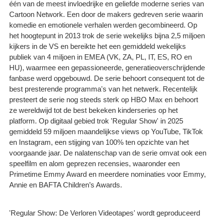
één van de meest invloedrijke en geliefde moderne series van
Cartoon Network. Een door de makers gedreven serie waarin
komedie en emotionele verhalen werden gecombineerd. Op
het hoogtepunt in 2013 trok de serie wekelijks bijna 2,5 miljoen
kijkers in de VS en bereikte het een gemiddeld wekelijks
publiek van 4 miljoen in EMEA (VK, ZA, PL, IT, ES, RO en
HU), waarmee een gepassioneerde, generatieoverschrijdende
fanbase werd opgebouwd. De serie behoort consequent tot de
best presterende programma's van het netwerk. Recentelijk
presteert de serie nog steeds sterk op HBO Max en behoort
ze wereldwijd tot de best bekeken kinderseries op het
platform. Op digitaal gebied trok 'Regular Show' in 2025
gemiddeld 59 miljoen maandelijkse views op YouTube, TikTok
en Instagram, een stijging van 100% ten opzichte van het
voorgaande jaar. De nalatenschap van de serie omvat ook een
speelfilm en alom geprezen recensies, waaronder een
Primetime Emmy Award en meerdere nominaties voor Emmy,
Annie en BAFTA Children’s Awards.
'Regular Show: De Verloren Videotapes' wordt geproduceerd