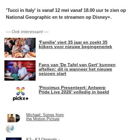
'Tucci in Italy' is vanaf 12 mei vanaf 18.00 uur te zien op
National Geographic en te streamen op Disney+.
—
Ook interessant
—
'Familie' viert 35 jaar en zoekt 35
kijkers voor nieuwe begingeneriek
Fans van 'De Tafel van Gert' kunnen
aftellen: dit is wanneer het nieuwe
seizoen start
'Proximus Presenteert: Antwerp
Pride Live 2026' volledig in beeld
Michael: Songs from
the Motion Picture
K3 - K3 Originals -