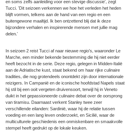
en soms zelfs aanleiding voor een stevige discussie', zegt
Tucci. 'Dit seizoen verkennen we hoe het verleden het heden
blijft vormen, telkens aan de hand van een regio en een
buitengewone maaltijd. Ik ben ontzettend blij dat ik deze
bijzondere verhalen en inspirerende mensen met jullie mag
delen.'
In seizoen 2 reist Tucci af naar nieuwe regio’s, waaronder Le
Marche, een minder bekende bestemming die hij niet eerder
heeft bezocht in de serie. Deze regio, gelegen in Midden-Italië
aan de Adriatische kust, staat bekend om haar rijke culinaire
tradities, die nog grotendeels onontdekt zijn door internationale
reizigers. In Campanië en de iconische hoofdstad Napels staat
hij stil bij een ooit vergeten druivensoort, terwijl hij in Veneto
duikt in het gepassioneerde culinaire debat over de oorsprong
van tiramisu. Daarnaast verkent Stanley twee zeer
verschillende eilanden: Sardinië, waar hij de relatie tussen
voeding en een lang leven onderzoekt, en Sicilië, waar de
multiculturele geschiedenis een onmiskenbare en smaakvolle
stempel heeft gedrukt op de lokale keuken.