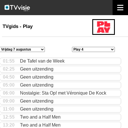
home
TVgids
TVgids - Play
01:55
De Tafel van de Week
02:25
Geen uitzending
04:50
Geen uitzending
05:00
Geen uitzending
06:00
Nostalgie: Sta Op! met Véronique De Kock
09:00
Geen uitzending
11:00
Geen uitzending
12:55
Two and a Half Men
13:20
Two and a Half Men