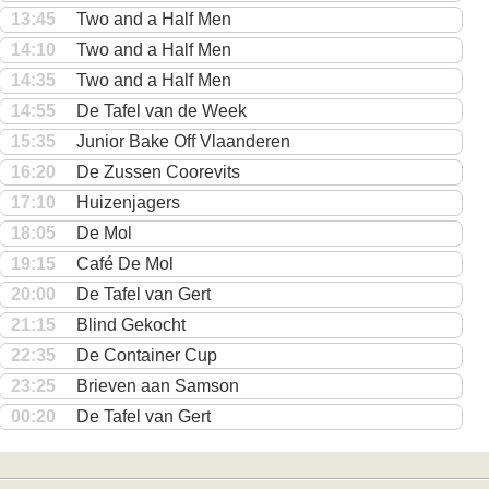
13:45
Two and a Half Men
14:10
Two and a Half Men
14:35
Two and a Half Men
14:55
De Tafel van de Week
15:35
Junior Bake Off Vlaanderen
16:20
De Zussen Coorevits
17:10
Huizenjagers
18:05
De Mol
19:15
Café De Mol
20:00
De Tafel van Gert
21:15
Blind Gekocht
22:35
De Container Cup
23:25
Brieven aan Samson
00:20
De Tafel van Gert