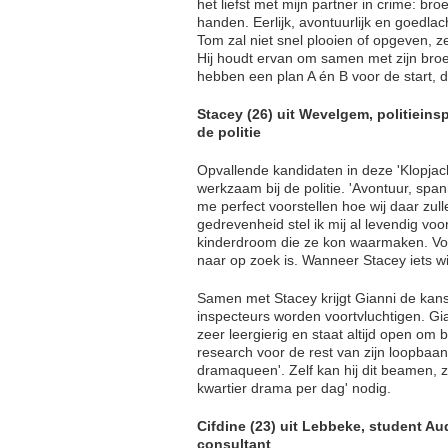
het liefst met mijn partner in crime: br
handen. Eerlijk, avontuurlijk en goedlac
Tom zal niet snel plooien of opgeven, ze
Hij houdt ervan om samen met zijn bro
hebben een plan A én B voor de start, d
Stacey (26) uit Wevelgem, politieins
de politie
Opvallende kandidaten in deze 'Klopjach
werkzaam bij de politie. 'Avontuur, spa
me perfect voorstellen hoe wij daar zu
gedrevenheid stel ik mij al levendig voor
kinderdroom die ze kon waarmaken. Voor 
naar op zoek is. Wanneer Stacey iets wi
Samen met Stacey krijgt Gianni de kan
inspecteurs worden voortvluchtigen. Gian
zeer leergierig en staat altijd open om bi
research voor de rest van zijn loopbaa
dramaqueen'. Zelf kan hij dit beamen, z
kwartier drama per dag' nodig.
Cifdine (23) uit Lebbeke, student Au
consultant