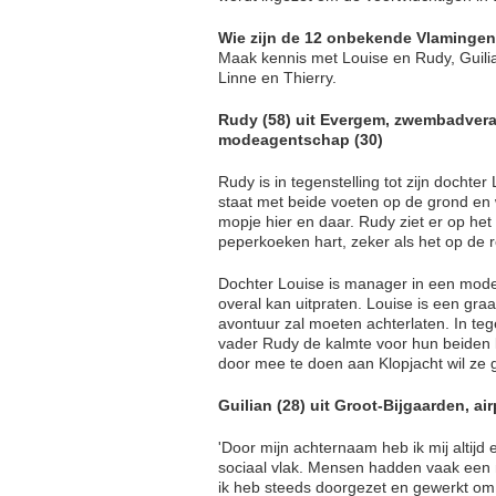
Wie zijn de 12 onbekende Vlamingen
Maak kennis met Louise en Rudy, Guilia
Linne en Thierry.
Rudy (58) uit Evergem, zwembadvera
modeagentschap (30)
Rudy is in tegenstelling tot zijn docht
staat met beide voeten op de grond en w
mopje hier en daar. Rudy ziet er op het
peperkoeken hart, zeker als het op de r
Dochter Louise is manager in een mode
overal kan uitpraten. Louise is een graa
avontuur zal moeten achterlaten. In tege
vader Rudy de kalmte voor hun beiden k
door mee te doen aan Klopjacht wil ze 
Guilian (28) uit Groot-Bijgaarden, ai
'Door mijn achternaam heb ik mij altijd 
sociaal vlak. Mensen hadden vaak een m
ik heb steeds doorgezet en gewerkt om h