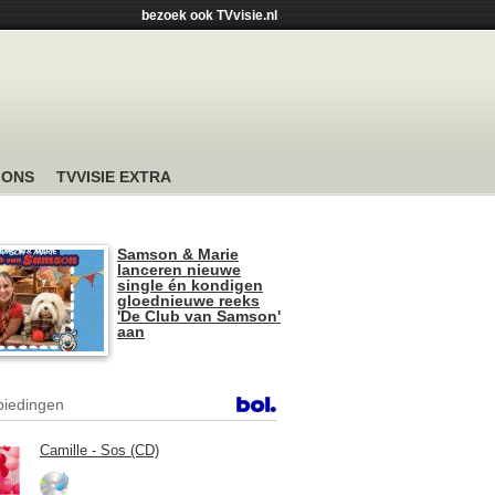
bezoek ook TVvisie.nl
 ONS
TVVISIE EXTRA
Samson & Marie
lanceren nieuwe
single én kondigen
gloednieuwe reeks
'De Club van Samson'
aan
iedingen
Camille - Sos (CD)