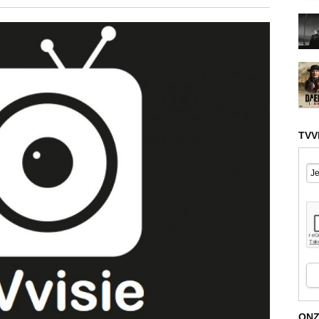
TVV
ONZ