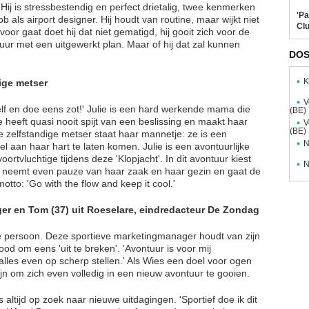
ij is stressbestendig en perfect drietalig, twee kenmerken
'Pa
b als airport designer. Hij houdt van routine, maar wijkt niet
Clu
voor gaat doet hij dat niet gematigd, hij gooit zich voor de
tuur met een uitgewerkt plan. Maar of hij dat zal kunnen
DOS
K
dige metser
V
zelf en doe eens zot!' Julie is een hard werkende mama die
(BE)
Ze heeft quasi nooit spijt van een beslissing en maakt haar
V
(BE)
e zelfstandige metser staat haar mannetje: ze is een
N
eel aan haar hart te laten komen. Julie is een avontuurlijke
ortvluchtige tijdens deze 'Klopjacht'. In dit avontuur kiest
N
ze neemt even pauze van haar zaak en haar gezin en gaat de
otto: 'Go with the flow and keep it cool.'
ger en Tom (37) uit Roeselare, eindredacteur De Zondag
e persoon. Deze sportieve marketingmanager houdt van zijn
od om eens 'uit te breken'. 'Avontuur is voor mij
n alles even op scherp stellen.' Als Wies een doel voor ogen
 fijn om zich even volledig in een nieuw avontuur te gooien.
altijd op zoek naar nieuwe uitdagingen. 'Sportief doe ik dit