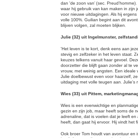
dan 'de zoon van’ (sec. Preud’homme). H
waar hij gebruik van kan maken in zijn jo
voor nieuwe uitdagingen. Als hij ergens 
volle 100%. Guilian begint aan dit avon
blijven volgen, zal moeten blijken.
Julie (32) uit Ingelmunster, zelfstan
'Het leven is te kort, denk eens aan je
stevig en zelfzeker in het leven staat. 
keuzes telkens vanuit haar gevoel. Dez
doorzetter die blijft gaan zonder al te v
vrouw, met weinig angsten. Een ideale vo
Julie doelbewust even voor haarzelf, 
uitdaging met volle teugen aan. Julie’s m
Wies (33) uit Pittem, marketingmana
Wies is een evenwichtige en planmatig
gezin en zijn job, maar heeft soms de no
adrenaline, dat is voelen dat je leeft e
heeft, dan gaat hij ervoor. Hij vindt het
Ook broer Tom houdt van avontuur en is 