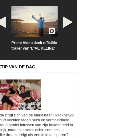
Prime Video deelt officiële
Check nu de officiële
Neem samen m
trailer van 'L*VE KLEINE'
trailer van 'The Last
een kijkje op '
Sunrise'
Kitsch'
KTIP VAN DE DAG
da zingt zich van de markt naar TikTok terwijl
blijft vechten tegen pech en vermoeidheid.
Youri geniet intussen van zijn bekendheid in
trijk, maar mist soms echte connecties.
ke droom dreigt als eerste te ontsporen?