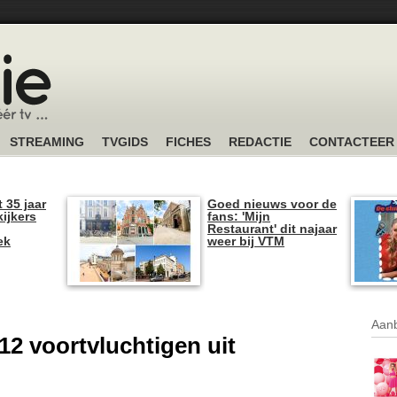
STREAMING
TVGIDS
FICHES
REDACTIE
CONTACTEER
t 35 jaar
Goed nieuws voor de
kijkers
fans: 'Mijn
Restaurant' dit najaar
ek
weer bij VTM
Aanb
12 voortvluchtigen uit