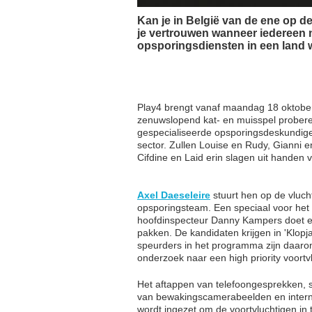
Kan je in België van de ene op d
je vertrouwen wanneer iedereen na
opsporingsdiensten in een land w
Play4 brengt vanaf maandag 18 oktober
zenuwslopend kat- en muisspel probere
gespecialiseerde opsporingsdeskundigen 
sector. Zullen Louise en Rudy, Gianni e
Cifdine en Laid erin slagen uit handen 
Axel Daeseleire
stuurt hen op de vlucht
opsporingsteam. Een speciaal voor het
hoofdinspecteur Danny Kampers doet er 
pakken. De kandidaten krijgen in 'Klopjac
speurders in het programma zijn daaro
onderzoek naar een high priority voortv
Het aftappen van telefoongesprekken, s
van bewakingscamerabeelden en interne
wordt ingezet om de voortvluchtigen in 