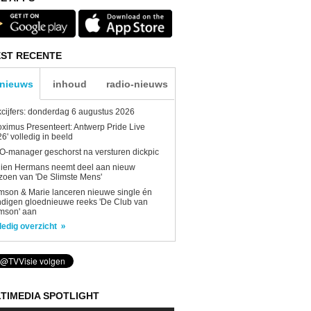
ST RECENTE
-nieuws
inhoud
radio-nieuws
kcijfers: donderdag 6 augustus 2026
oximus Presenteert: Antwerp Pride Live
6' volledig in beeld
-manager geschorst na versturen dickpic
lien Hermans neemt deel aan nieuw
zoen van 'De Slimste Mens'
son & Marie lanceren nieuwe single én
digen gloednieuwe reeks 'De Club van
mson' aan
ledig overzicht
TIMEDIA SPOTLIGHT