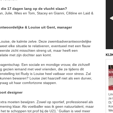
 die 17 dagen lang op de vlucht slaan?
n, Julie, Wies en Tom, Stacey en Gianni, Cifdine en Laid &
ntwoordelijke & Louise uit Gent, manager
er Louise, de kalmte zelve. Deze zwembadverantwoordelijke
eet elke situatie te relativeren, eventueel met een flauw
 eerste zicht misschien streng uit, maar heeft een
KIJ
elatie met zijn dochter aan komt.
agentschap. Een sociale en mondige vrouw, die zichzelf
g gezien iemand met veel vrienden, die ze tijdens dit
nstelling tot Rudy is Louise heel vatbaar voor stress. Zal
unnen bewaren? Louise ziet haarzelf niet als een durver,
graag uit haar comfortzone stappen.
rport designer
Lin
ze 
extra moeten bewijzen. Zowel op sportief, professioneel als
Dj 
ening klaar. Als voetballer was ik geen natuurtalent, maar
Kor
Wel
et te schoppen tot prof bij de U21.' Guilian is veel meer