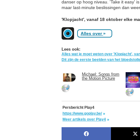
danser op hoog niveau. 'Take it easy' i
maar last-minute beslissingen dan wee
'Klopjacht', vanaf 18 oktober elke m
Alles over
»
Lees ook:
Alles wat je moet weten over 'Klopjacht', van
Dit zijn de eerste beelden van het bloedstol
Michael: Songs from
the Motion Picture
Persbericht Play4
https://www.goplay.be/
Meer artikels over Play4