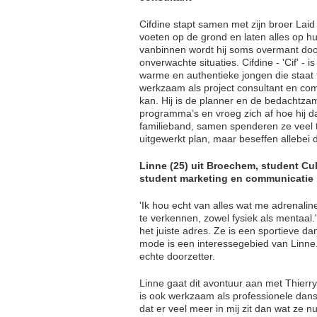
Cifdine stapt samen met zijn broer Laid
voeten op de grond en laten alles op h
vanbinnen wordt hij soms overmant door 
onverwachte situaties. Cifdine - 'Cif' -
warme en authentieke jongen die staat 
werkzaam als project consultant en comp
kan. Hij is de planner en de bedachtzam
programma’s en vroeg zich af hoe hij da
familieband, samen spenderen ze veel t
uitgewerkt plan, maar beseffen allebei 
Linne (25) uit Broechem, student Cu
student marketing en communicatie
'Ik hou echt van alles wat me adrenali
te verkennen, zowel fysiek als mentaal.
het juiste adres. Ze is een sportieve 
mode is een interessegebied van Linne. 
echte doorzetter.
Linne gaat dit avontuur aan met Thierr
is ook werkzaam als professionele danse
dat er veel meer in mij zit dan wat ze n