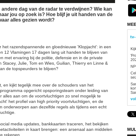
e andere dag van de radar te verdwijnen? Wie kan
ar jou op zoek is? Hoe blijf je uit handen van de
aar alles gezien wordt?
MEE
tv
 het razendspannende en gloednieuwe 'Klopjacht': in een
Kij
n 12 Vlamingen 17 dagen lang uit handen te blijven van
'Pr
met ervaring bij de politie, defensie en in de private
202
n Stacey, Julie, Tom en Wies, Guilian, Thierry en Linne &
NPO
van de topspeurders te blijven?
Ce
sei
Sam
, en kijkt tegelijk mee over de schouders van het
kon
 programma opgericht opsporingsteam onder leiding van
Sa
alles aan om de voortvluchtigen zo snel mogelijk te
vol
ht' het profiel van high priority voortvluchtigen, en de
m onderworpen aan dezelfde regels als tijdens een echt
luchtige.
ocial media updates, bankkaarten traceren, het bekijken
MUL
tactiviteiten in kaart brengen: een arsenaal aan middelen
te rekenen.