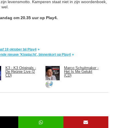
s zijn levensmotto. Kamperen staat niet in zijn woordenboek,
r wel.
aandag om 20.35 uur op Play4.
af 18 oktober bij Play4
lende nieuwe 'Klopjacht', binnenkort op Play4
K3 - K3 Originals -
Marco Schuitmaker -
De Reünie Live (2
Het Is Me Gelukt
CD)
(CD)