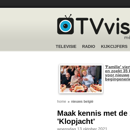
TELEVISIE
RADIO
KIJKCIJFERS
'Familie' vier
en zoekt 35 
voor nieuwe
begingeneri
home
nieuws belgië
Maak kennis met de 
'Klopjacht'
woensdag 13 oktober 2021