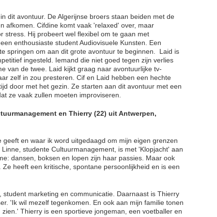
 in dit avontuur. De Algerijnse broers staan beiden met de
un afkomen. Cifdine komt vaak 'relaxed' over, maar
stress. Hij probeert wel flexibel om te gaan met
 is een enthousiaste student Audiovisuele Kunsten. Een
te springen om aan dit grote avontuur te beginnen. Laid is
etitief ingesteld. Iemand die niet goed tegen zijn verlies
e van de twee. Laid kijkt graag naar avontuurlijke tv-
ar zelf in zou presteren. Cif en Laid hebben een hechte
ijd door met het gezin. Ze starten aan dit avontuur met een
dat ze vaak zullen moeten improviseren.
ltuurmanagement en Thierry (22) uit Antwerpen,
ne geeft en waar ik word uitgedaagd om mijn eigen grenzen
' Linne, studente Cultuurmanagement, is met 'Klopjacht' aan
dame: dansen, boksen en lopen zijn haar passies. Maar ook
Ze heeft een kritische, spontane persoonlijkheid en is een
y, student marketing en communicatie. Daarnaast is Thierry
r. 'Ik wil mezelf tegenkomen. En ook aan mijn familie tonen
u zien.' Thierry is een sportieve jongeman, een voetballer en