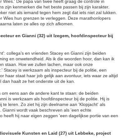
oer Wies.' De papa van twee heeft graag de controle in
hs zijn kenmerken die het beste passen bij zijn karakter.
ker niet als iemand tegen hem zegt dat iets niet zal lukken.
er Wies hun grenzen te verleggen. Deze marathonlopers
aarna laten ze alles op zich afkomen.
pecteur en Gianni (32) uit Izegem, hoofdinspecteur bij
t': collega’s en vrienden Stacey en Gianni zijn beiden
nning en onwetendheid. Als ik die woorden hoor, dan kan ik
llen staan. Hoe we zullen lachen, maar ook onze
.' Stacey is werkzaam als inspecteur bij de politie, een
haar staat haar job gelijk aan avontuur, iets waar ze altijd
l dan haalt ze het onderste uit de kan.
s om eens aan de andere kant te staan: de beiden
ni is werkzaam als hoofdinspecteur bij de politie. Hij is
j te leren. Zo ziet hij zijn deelname aan 'Klopjacht' als
n. Gianni wordt vaak beschreven als 'een echte
o heeft hij naar eigen zeggen 'een dagelijkse portie van een
diovisuele Kunsten en Laid (27) uit Lebbeke, project