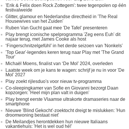
'Erik & Felix doen Rock Zottegem': twee tegenpolen op één
festivalweide
Glitter, glamour en Nederlandse directheid in 'The Real
Housewives van het Zuiden'
Ruben Van Gucht gaat mee 'De Tafel' presenteren
Play brengt iconische spelprogramma 'Zeg eens Euh' dit
najaar terug, met James Cooke als host
‘Fingerschnitzelgefühl’ in het derde seizoen van 'Nonkels'
'Top Gear'-legendes keren terug naar Play met 'The Grand
Tour'
Michaël Moens, finalist van ‘De Mol’ 2024, overleden
Laatste week om je kans te wagen: schrijf je nu in voor 'De
Mol' 2027
Play zoekt rijlesduo's voor nieuw tv-programma
Co-sleepingkamer van Sofie en Giovanni bezorgt Daan
kopzorgen: 'Heel mijn plan valt in duigen'
Play brengt eerste Vlaamse ultrakorte dramaseries naar de
smartphone
Nieuwe 'Blind Gekocht'-zoektocht dreigt te mislukken: 'Hun
droomwoning bestaat niet'
De Meilandjes herontdekken hun nieuwe Italiaans
vakantiehuis: 'Het is wel oud hé!'