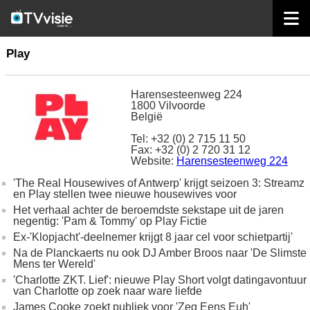
home
omroepen
Play
Play
Harensesteenweg 224
1800 Vilvoorde
België
Tel: +32 (0) 2 715 11 50
Fax: +32 (0) 2 720 31 12
Website:
Harensesteenweg 224
'The Real Housewives of Antwerp' krijgt seizoen 3: Streamz
en Play stellen twee nieuwe housewives voor
Het verhaal achter de beroemdste sekstape uit de jaren
negentig: 'Pam & Tommy' op Play Fictie
Ex-'Klopjacht'-deelnemer krijgt 8 jaar cel voor schietpartij'
Na de Planckaerts nu ook DJ Amber Broos naar 'De Slimste
Mens ter Wereld'
'Charlotte ZKT. Lief': nieuwe Play Short volgt datingavontuur
van Charlotte op zoek naar ware liefde
James Cooke zoekt publiek voor 'Zeg Eens Euh'