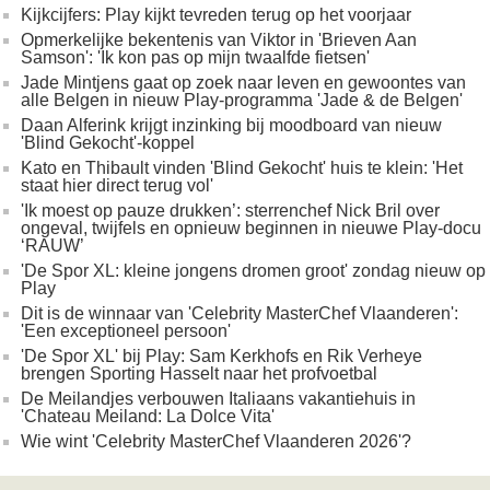
Kijkcijfers: Play kijkt tevreden terug op het voorjaar
Opmerkelijke bekentenis van Viktor in 'Brieven Aan
Samson': 'Ik kon pas op mijn twaalfde fietsen'
Jade Mintjens gaat op zoek naar leven en gewoontes van
alle Belgen in nieuw Play-programma 'Jade & de Belgen'
Daan Alferink krijgt inzinking bij moodboard van nieuw
'Blind Gekocht'-koppel
Kato en Thibault vinden 'Blind Gekocht' huis te klein: 'Het
staat hier direct terug vol'
'Ik moest op pauze drukken’: sterrenchef Nick Bril over
ongeval, twijfels en opnieuw beginnen in nieuwe Play-docu
‘RAUW’
'De Spor XL: kleine jongens dromen groot' zondag nieuw op
Play
Dit is de winnaar van 'Celebrity MasterChef Vlaanderen':
'Een exceptioneel persoon'
'De Spor XL' bij Play: Sam Kerkhofs en Rik Verheye
brengen Sporting Hasselt naar het profvoetbal
De Meilandjes verbouwen Italiaans vakantiehuis in
'Chateau Meiland: La Dolce Vita'
Wie wint 'Celebrity MasterChef Vlaanderen 2026'?