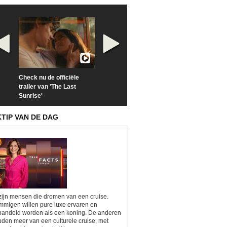
Check nu de officiële
Neem samen met VTM
Goedele Lieken
trailer van 'The Last
een kijkje op 'Kamping
taboes in inter
Sunrise'
Kitsch'
'A-typisch'
KTIP VAN DE DAG
zijn mensen die dromen van een cruise.
migen willen pure luxe ervaren en
andeld worden als een koning. De anderen
den meer van een culturele cruise, met