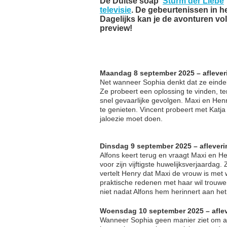
De Duitse soap '
Sturm der Liebe
televisie
. De gebeurtenissen in h
Dagelijks kan je de avonturen v
preview!
Maandag 8 september 2025 – aflever
Net wanneer Sophia denkt dat ze eindeli
Ze probeert een oplossing te vinden, te
snel gevaarlijke gevolgen. Maxi en Hen
te genieten. Vincent probeert met Katja 
jaloezie moet doen.
Dinsdag 9 september 2025 – afleveri
Alfons keert terug en vraagt Maxi en H
voor zijn vijftigste huwelijksverjaardag
vertelt Henry dat Maxi de vrouw is met w
praktische redenen met haar wil trouwen
niet nadat Alfons hem herinnert aan het
Woensdag 10 september 2025 – afle
Wanneer Sophia geen manier ziet om aan