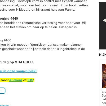
rhandeling. Christoph komt in conflict met zichzelf wanneer
 het voorstel af, maar kan het daarna niet uit zijn hoofd zetten.
assing voor Hildegard en hij vraagt hulp aan Fanny.
vering 4449
ons bereidt een romantische verrassing voor haar voor. Hij
laat aan het station om haar op te halen. Hildegard is
ng 4450
ken bij zijn moeder. Yannick en Larissa maken plannen
is geschokt wanneer hij ontdekt dat er is ingebroken in de
KIJ
vrijdag op VTM GOLD.
u in onze soap-rubiek!
p voor
Android
of
iOS
!
»
Er 
Som
beh
hou