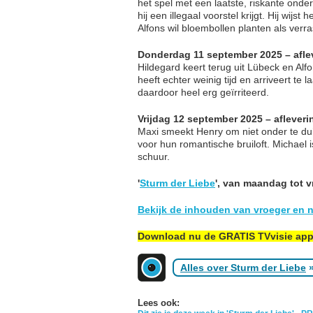
het spel met een laatste, riskante onde
hij een illegaal voorstel krijgt. Hij wijst
Alfons wil bloembollen planten als verr
Donderdag 11 september 2025 – afle
Hildegard keert terug uit Lübeck en Alf
heeft echter weinig tijd en arriveert te 
daardoor heel erg geïrriteerd.
Vrijdag 12 september 2025 – afleveri
Maxi smeekt Henry om niet onder te dui
voor hun romantische bruiloft. Michael 
schuur.
'
Sturm der Liebe
', van maandag tot 
Bekijk de inhouden van vroeger en n
Download nu de GRATIS TVvisie ap
Alles over Sturm der Liebe
Lees ook: