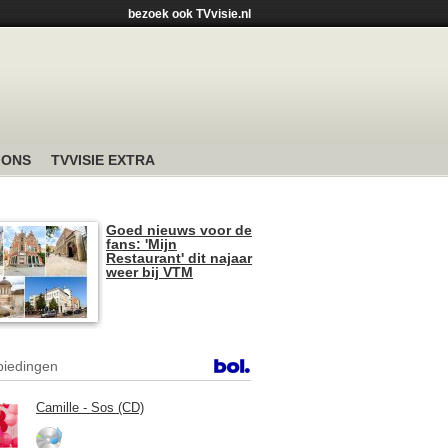
bezoek ook TVvisie.nl
 ONS
TVVISIE EXTRA
Goed nieuws voor de
fans: 'Mijn
Restaurant' dit najaar
weer bij VTM
iedingen
Camille - Sos (CD)