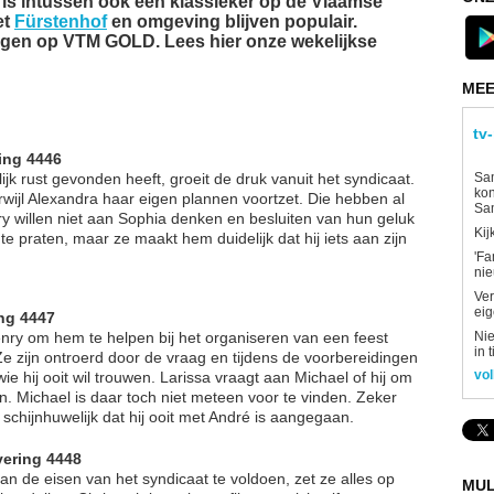
' is intussen ook een klassieker op de Vlaamse
et
Fürstenhof
en omgeving blijven populair.
olgen op VTM GOLD. Lees hier onze wekelijkse
MEE
tv
ing 4446
Sam
jk rust gevonden heeft, groeit de druk vanuit het syndicaat.
kon
rwijl Alexandra haar eigen plannen voortzet. Die hebben al
Sa
ry willen niet aan Sophia denken en besluiten van hun geluk
Kij
te praten, maar ze maakt hem duidelijk dat hij iets aan zijn
'Fa
ni
Ver
eig
ng 4447
Nie
enry om hem te helpen bij het organiseren van een feest
in 
. Ze zijn ontroerd door de vraag en tijdens de voorbereidingen
vol
ie hij ooit wil trouwen. Larissa vraagt aan Michael of hij om
. Michael is daar toch niet meteen voor te vinden. Zeker
 schijnhuwelijk dat hij ooit met André is aangegaan.
vering 4448
 de eisen van het syndicaat te voldoen, zet ze alles op
MUL