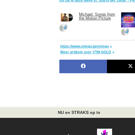
Dit zie je deze week in 'Sturm der Liebe' - 
Michael: Songs from
the Motion Picture
https://www.vtmgo.be/vtmgo
Meer artikels over VTM GOLD
NU en STRAKS op tv