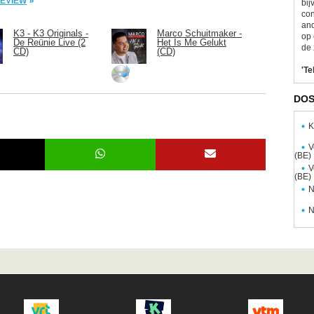
PREVIEW
bij
con
and
K3 - K3 Originals -
Marco Schuitmaker -
op 
De Reünie Live (2
Het Is Me Gelukt
de 
CD)
(CD)
'Te
DOS
K
V
(BE)
V
(BE)
N
N