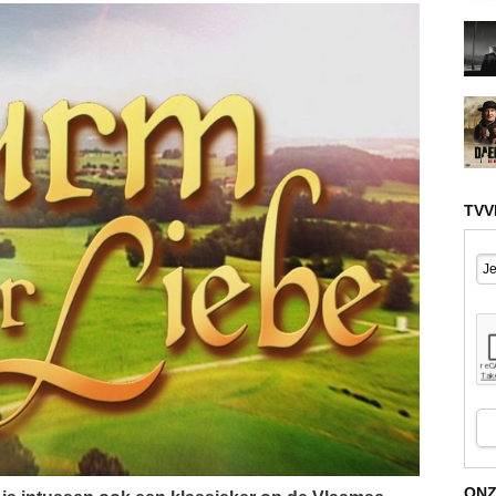
TVV
ONZ