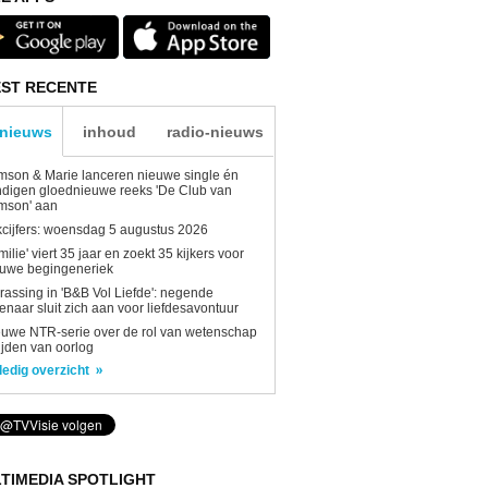
ST RECENTE
-nieuws
inhoud
radio-nieuws
son & Marie lanceren nieuwe single én
digen gloednieuwe reeks 'De Club van
mson' aan
kcijfers: woensdag 5 augustus 2026
milie' viert 35 jaar en zoekt 35 kijkers voor
euwe begingeneriek
rassing in 'B&B Vol Liefde': negende
enaar sluit zich aan voor liefdesavontuur
uwe NTR-serie over de rol van wetenschap
tijden van oorlog
ledig overzicht
TIMEDIA SPOTLIGHT