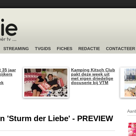
STREAMING
TVGIDS
FICHES
REDACTIE
CONTACTEER
t 35 jaar
Kamping Kitsch Club
kijkers
pakt deze week uit
met eigen driedelige
ek
docuserie bij VTM
Aanb
 in 'Sturm der Liebe' - PREVIEW