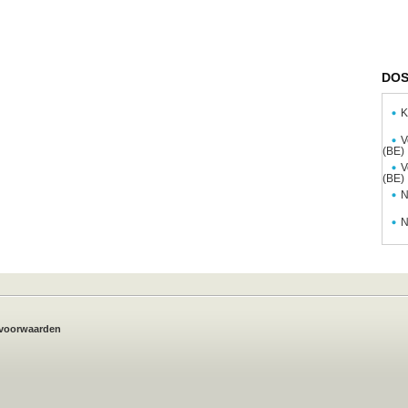
DOS
K
V
(BE)
V
(BE)
N
N
voorwaarden