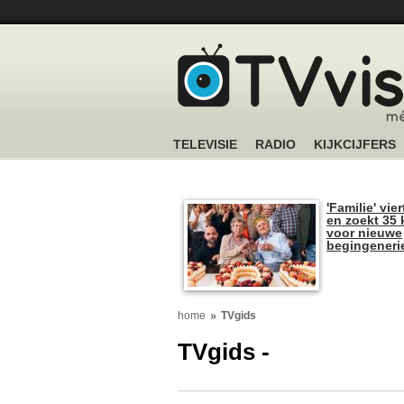
TELEVISIE
RADIO
KIJKCIJFERS
'Familie' vier
en zoekt 35 
voor nieuwe
begingeneri
home
TVgids
TVgids -