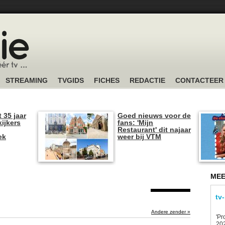
STREAMING
TVGIDS
FICHES
REDACTIE
CONTACTEER
t 35 jaar
Goed nieuws voor de
kijkers
fans: 'Mijn
Restaurant' dit najaar
ek
weer bij VTM
MEE
tv
Andere zender »
'Pr
202