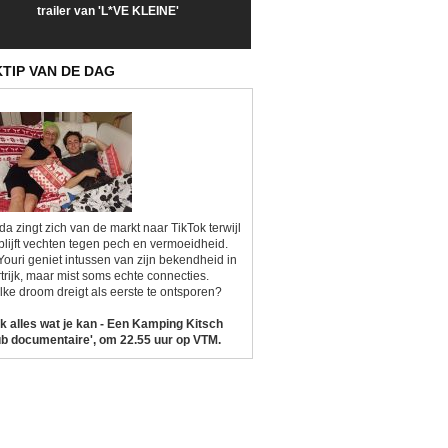
trailer van 'L*VE KLEINE'
trailer van 'The Last
een kijkje op '
Sunrise'
Kitsch'
KTIP VAN DE DAG
da zingt zich van de markt naar TikTok terwijl
blijft vechten tegen pech en vermoeidheid.
Youri geniet intussen van zijn bekendheid in
trijk, maar mist soms echte connecties.
ke droom dreigt als eerste te ontsporen?
k alles wat je kan - Een Kamping Kitsch
b documentaire', om 22.55 uur op VTM.