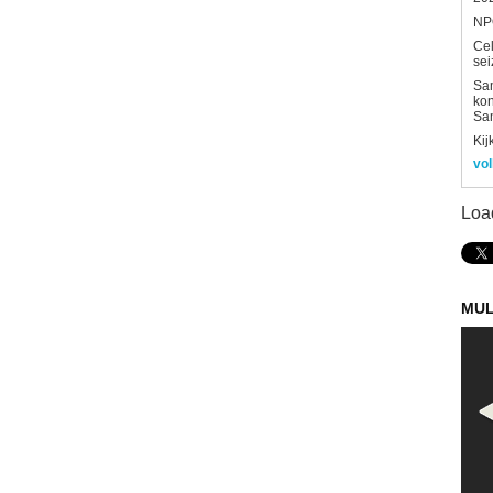
NPO
Ce
sei
Sam
kon
Sa
Kij
vol
Loa
MUL