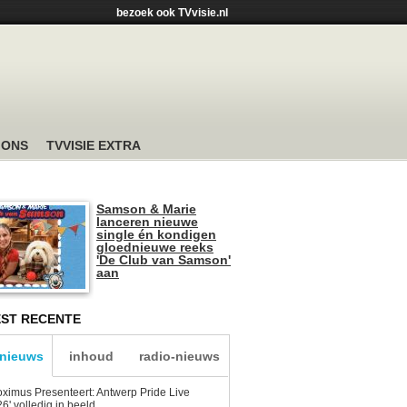
bezoek ook TVvisie.nl
 ONS
TVVISIE EXTRA
Samson & Marie
lanceren nieuwe
single én kondigen
gloednieuwe reeks
'De Club van Samson'
aan
ST RECENTE
-nieuws
inhoud
radio-nieuws
oximus Presenteert: Antwerp Pride Live
6' volledig in beeld