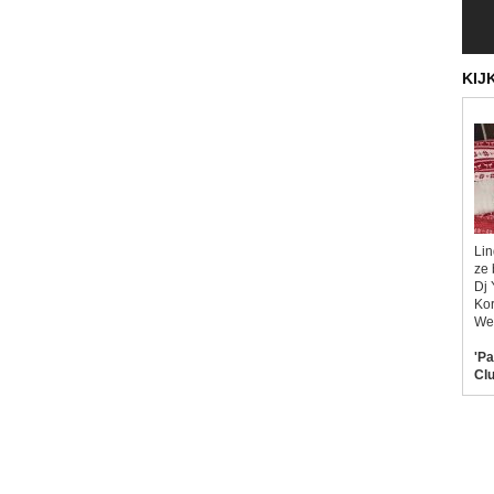
KIJ
Lin
ze 
Dj 
Kor
Wel
'Pa
Clu