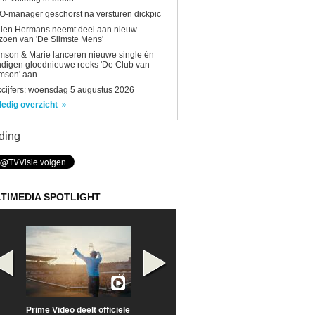
-manager geschorst na versturen dickpic
lien Hermans neemt deel aan nieuw
zoen van 'De Slimste Mens'
son & Marie lanceren nieuwe single én
digen gloednieuwe reeks 'De Club van
mson' aan
kcijfers: woensdag 5 augustus 2026
ledig overzicht
ding
TIMEDIA SPOTLIGHT
Prime Video deelt officiële
Check nu de officiële
Neem samen m