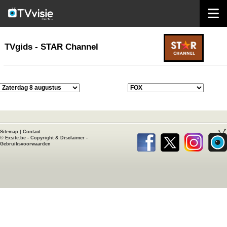
home
TVgids
TVgids - STAR Channel
Sitemap
|
Contact
©
Exsite.be
-
Copyright & Disclaimer
-
Gebruiksvoorwaarden