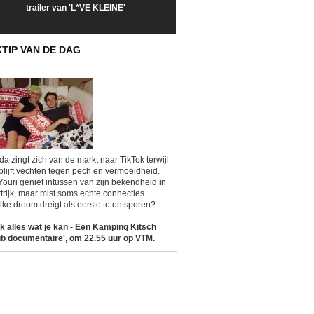
trailer van 'L*VE KLEINE'
trailer van 'The Last
een kijkje op '
Sunrise'
Kitsch'
KTIP VAN DE DAG
da zingt zich van de markt naar TikTok terwijl
blijft vechten tegen pech en vermoeidheid.
Youri geniet intussen van zijn bekendheid in
trijk, maar mist soms echte connecties.
ke droom dreigt als eerste te ontsporen?
k alles wat je kan - Een Kamping Kitsch
b documentaire', om 22.55 uur op VTM.