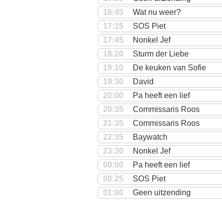
16:45
Wat nu weer?
17:15
SOS Piet
17:45
Nonkel Jef
18:20
Sturm der Liebe
19:10
De keuken van Sofie
19:30
David
20:00
Pa heeft een lief
20:35
Commissaris Roos
21:35
Commissaris Roos
22:35
Baywatch
23:30
Nonkel Jef
00:00
Pa heeft een lief
00:25
SOS Piet
01:00
Geen uitzending