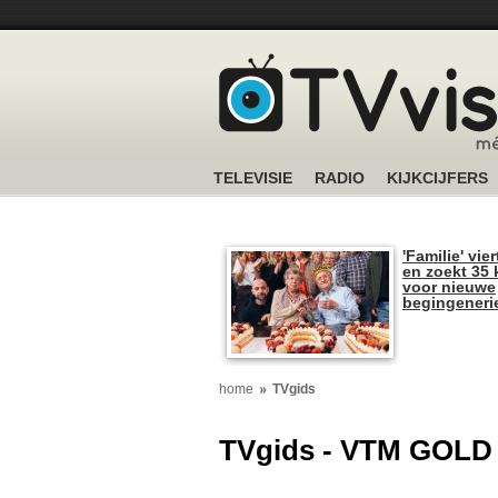
TELEVISIE
RADIO
KIJKCIJFERS
'Familie' vier
en zoekt 35 
voor nieuwe
begingeneri
home
TVgids
TVgids - VTM GOLD