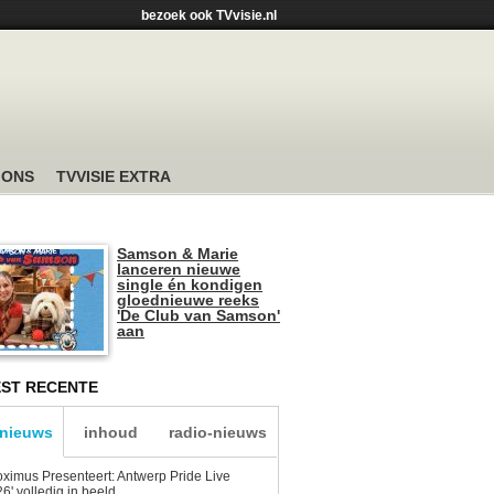
bezoek ook TVvisie.nl
 ONS
TVVISIE EXTRA
Samson & Marie
lanceren nieuwe
single én kondigen
gloednieuwe reeks
'De Club van Samson'
aan
ST RECENTE
-nieuws
inhoud
radio-nieuws
oximus Presenteert: Antwerp Pride Live
6' volledig in beeld