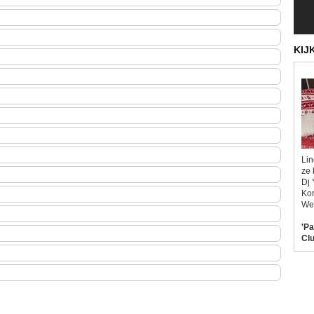
KIJ
Lin
ze 
Dj 
Kor
Wel
'Pa
Clu