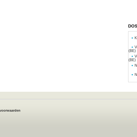
DOS
K
V
(BE)
V
(BE)
N
N
voorwaarden