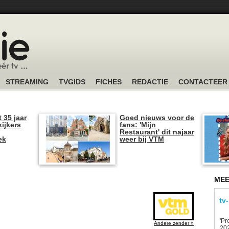
STREAMING
TVGIDS
FICHES
REDACTIE
CONTACTEER
t 35 jaar
Goed nieuws voor de
kijkers
fans: 'Mijn
Restaurant' dit najaar
ek
weer bij VTM
MEE
tv
'Pr
Andere zender »
202