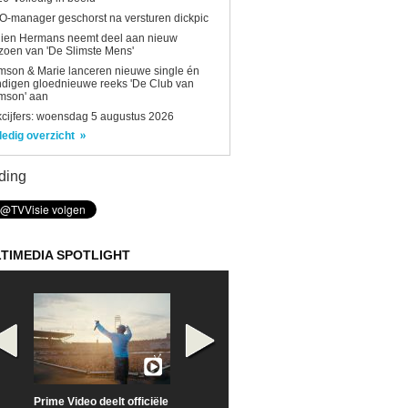
-manager geschorst na versturen dickpic
lien Hermans neemt deel aan nieuw
zoen van 'De Slimste Mens'
son & Marie lanceren nieuwe single én
digen gloednieuwe reeks 'De Club van
mson' aan
kcijfers: woensdag 5 augustus 2026
ledig overzicht
ding
TIMEDIA SPOTLIGHT
Prime Video deelt officiële
Check nu de officiële
Neem samen m