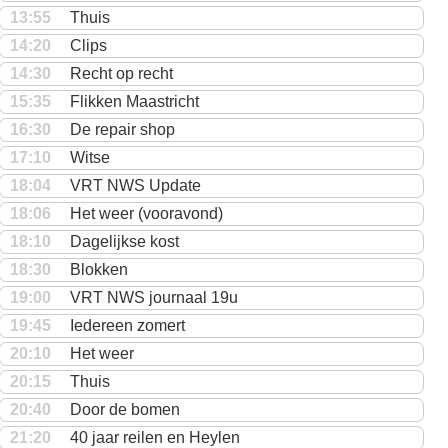
13:55
Thuis
14:20
Clips
14:30
Recht op recht
15:35
Flikken Maastricht
16:30
De repair shop
17:10
Witse
18:04
VRT NWS Update
18:06
Het weer (vooravond)
18:10
Dagelijkse kost
18:30
Blokken
19:00
VRT NWS journaal 19u
19:45
Iedereen zomert
20:10
Het weer
20:15
Thuis
20:40
Door de bomen
21:20
40 jaar reilen en Heylen