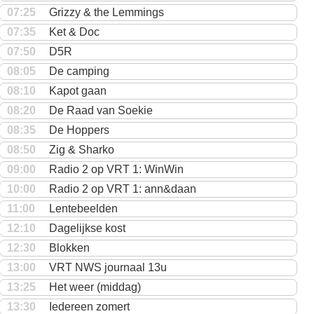
07:25
Grizzy & the Lemmings
07:35
Ket & Doc
07:50
D5R
08:05
De camping
08:10
Kapot gaan
08:20
De Raad van Soekie
08:35
De Hoppers
08:50
Zig & Sharko
09:00
Radio 2 op VRT 1: WinWin
10:00
Radio 2 op VRT 1: ann&daan
11:00
Lentebeelden
12:10
Dagelijkse kost
12:30
Blokken
13:00
VRT NWS journaal 13u
13:25
Het weer (middag)
13:30
Iedereen zomert