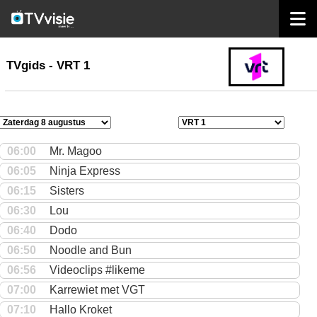
home
TVgids
TVgids - VRT 1
06:00
Mr. Magoo
06:05
Ninja Express
06:15
Sisters
06:30
Lou
06:40
Dodo
06:50
Noodle and Bun
06:56
Videoclips #likeme
07:00
Karrewiet met VGT
07:10
Hallo Kroket