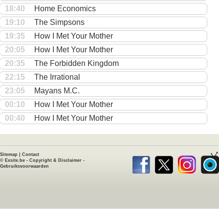
18:40
Home Economics
19:10
The Simpsons
19:35
How I Met Your Mother
20:05
How I Met Your Mother
20:35
The Forbidden Kingdom
22:15
The Irrational
23:05
Mayans M.C.
00:10
How I Met Your Mother
00:40
How I Met Your Mother
Sitemap
|
Contact
©
Exsite.be
-
Copyright & Disclaimer
-
Gebruiksvoorwaarden