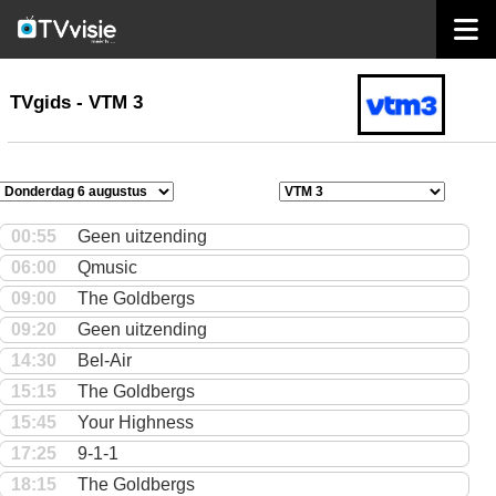
home
TVgids
TVgids - VTM 3
00:55
Geen uitzending
06:00
Qmusic
09:00
The Goldbergs
09:20
Geen uitzending
14:30
Bel-Air
15:15
The Goldbergs
15:45
Your Highness
17:25
9-1-1
18:15
The Goldbergs