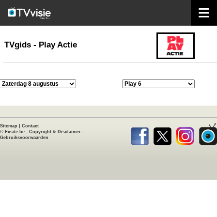
home
TVgids
TVgids - Play Actie
Sitemap
|
Contact
©
Exsite.be
-
Copyright & Disclaimer
-
Gebruiksvoorwaarden