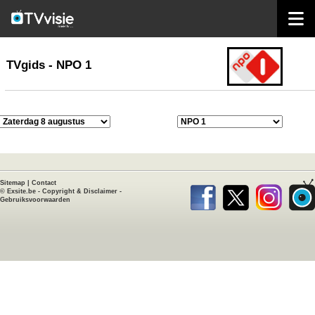
home
TVgids
TVgids - NPO 1
Sitemap
|
Contact
©
Exsite.be
-
Copyright & Disclaimer
-
Gebruiksvoorwaarden