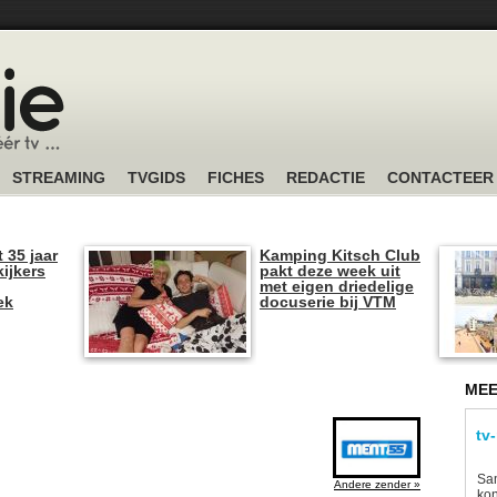
STREAMING
TVGIDS
FICHES
REDACTIE
CONTACTEER
t 35 jaar
Kamping Kitsch Club
kijkers
pakt deze week uit
met eigen driedelige
ek
docuserie bij VTM
MEE
tv
Sam
Andere zender »
kon