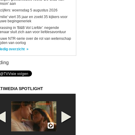
mson' aan
kcijfers: woensdag 5 augustus 2026
milie' viert 35 jaar en zoekt 35 kijkers voor
euwe begingeneriek
rassing in 'B&B Vol Liefde': negende
enaar sluit zich aan voor liefdesavontuur
uwe NTR-serie over de rol van wetenschap
tijden van oorlog
ledig overzicht
ding
TIMEDIA SPOTLIGHT