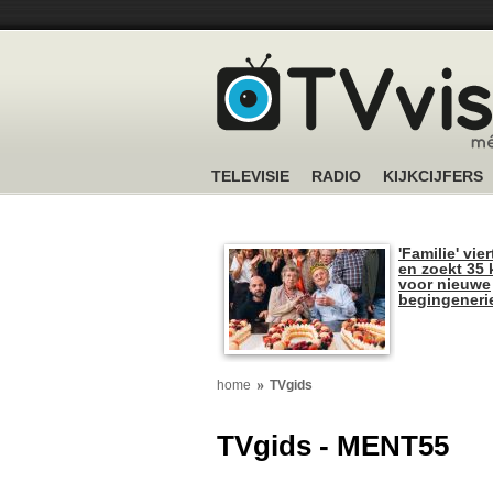
TELEVISIE
RADIO
KIJKCIJFERS
'Familie' vier
en zoekt 35 
voor nieuwe
begingeneri
home
TVgids
TVgids - MENT55