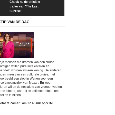
Check nu de officiële
Neem samen met VTM
Goedele Lieken
trailer van 'The Last
een kijkje op 'Kamping
taboes in inter
Sunrise'
Kitsch'
'A-typisch'
KTIP VAN DE DAG
zijn mensen die dromen van een cruise.
migen willen pure luxe ervaren en
andeld worden als een koning. De anderen
den meer van een culturele cruise, met
voorbeeld een stop in Wenen voor een
cert met muziek van Mozart. En weer
eren willen de nostalgie van vroeger voelen
een klipper, waarbij ze zelf meehelpen om
zeilen te hijsen.
lefacts Zomer', om 22.45 uur op VTM.