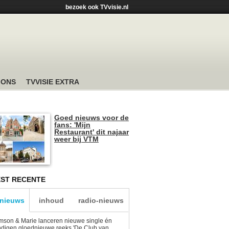
bezoek ook TVvisie.nl
 ONS
TVVISIE EXTRA
Goed nieuws voor de
fans: 'Mijn
Restaurant' dit najaar
weer bij VTM
ST RECENTE
-nieuws
inhoud
radio-nieuws
son & Marie lanceren nieuwe single én
digen gloednieuwe reeks 'De Club van