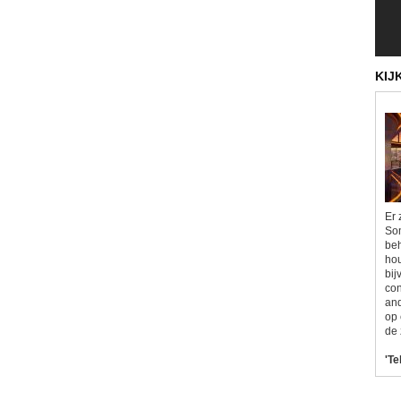
KIJ
Er 
Som
beh
hou
bij
con
and
op 
de 
'Te