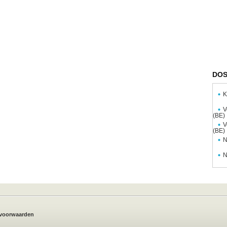
DOS
K
V
(BE)
V
(BE)
N
N
voorwaarden