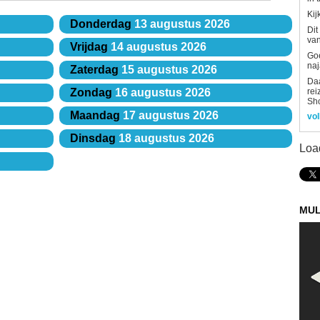
Kij
Donderdag
13 augustus 2026
Dit
van
Vrijdag
14 augustus 2026
Goe
naj
Zaterdag
15 augustus 2026
Daa
rei
Zondag
16 augustus 2026
Sh
Maandag
17 augustus 2026
vol
Dinsdag
18 augustus 2026
Loa
MUL