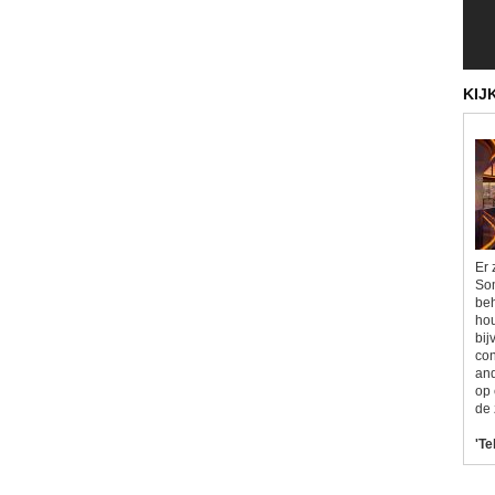
KIJ
Er 
Som
beh
hou
bij
con
and
op 
de 
'Te