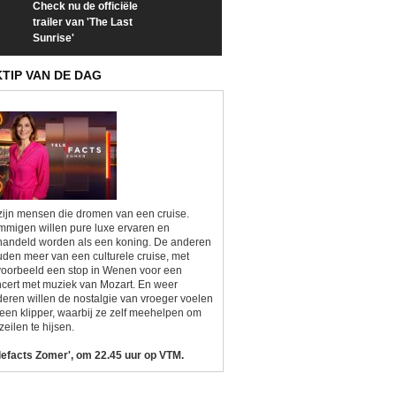
Check nu de officiële
Neem samen met VTM
Goedele Lieken
trailer van 'The Last
een kijkje op 'Kamping
taboes in inter
Sunrise'
Kitsch'
'A-typisch'
KTIP VAN DE DAG
zijn mensen die dromen van een cruise.
migen willen pure luxe ervaren en
andeld worden als een koning. De anderen
den meer van een culturele cruise, met
voorbeeld een stop in Wenen voor een
cert met muziek van Mozart. En weer
eren willen de nostalgie van vroeger voelen
een klipper, waarbij ze zelf meehelpen om
zeilen te hijsen.
lefacts Zomer', om 22.45 uur op VTM.