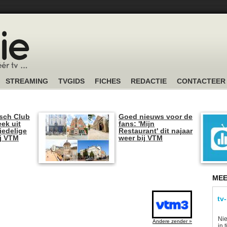
STREAMING
TVGIDS
FICHES
REDACTIE
CONTACTEER
sch Club
Goed nieuws voor de
ek uit
fans: 'Mijn
iedelige
Restaurant' dit najaar
ij VTM
weer bij VTM
MEE
tv
Nie
Andere zender »
in 