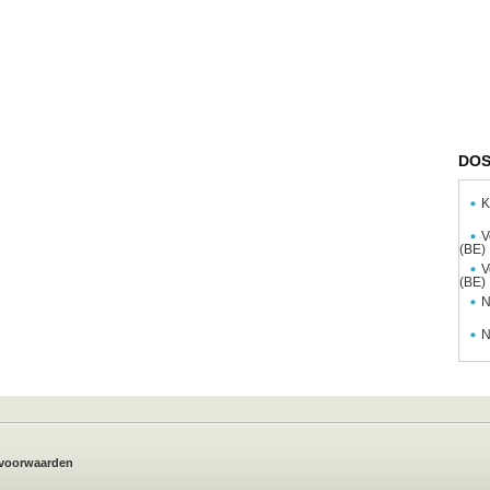
DOS
K
V
(BE)
V
(BE)
N
N
voorwaarden