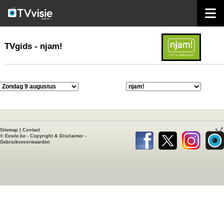
home
TVgids
TVgids - njam!
Sitemap
|
Contact
©
Exsite.be
-
Copyright & Disclaimer
-
Gebruiksvoorwaarden