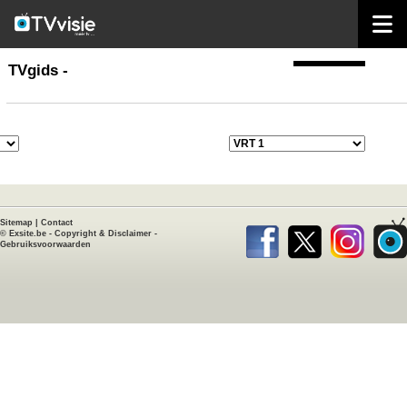
home
TVgids
TVgids -
Sitemap
|
Contact
©
Exsite.be
-
Copyright & Disclaimer
-
Gebruiksvoorwaarden