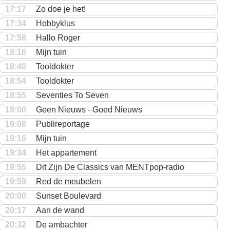
17:17
Zo doe je het!
17:34
Hobbyklus
17:58
Hallo Roger
18:16
Mijn tuin
18:40
Tooldokter
18:54
Tooldokter
18:55
Seventies To Seven
19:00
Geen Nieuws - Goed Nieuws
19:08
Publireportage
19:16
Mijn tuin
19:34
Het appartement
19:55
Dit Zijn De Classics van MENTpop-radio
19:59
Red de meubelen
20:00
Sunset Boulevard
20:17
Aan de wand
20:32
De ambachter