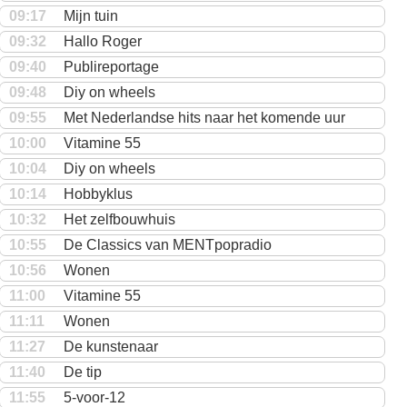
09:17
Mijn tuin
09:32
Hallo Roger
09:40
Publireportage
09:48
Diy on wheels
09:55
Met Nederlandse hits naar het komende uur
10:00
Vitamine 55
10:04
Diy on wheels
10:14
Hobbyklus
10:32
Het zelfbouwhuis
10:55
De Classics van MENTpopradio
10:56
Wonen
11:00
Vitamine 55
11:11
Wonen
11:27
De kunstenaar
11:40
De tip
11:55
5-voor-12