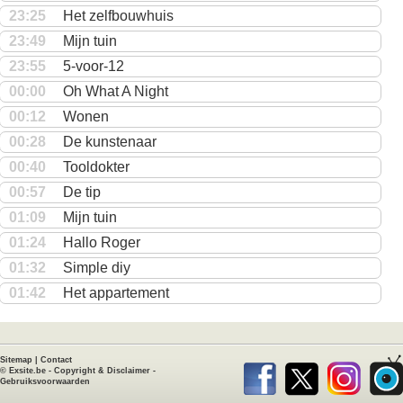
23:25
Het zelfbouwhuis
23:49
Mijn tuin
23:55
5-voor-12
00:00
Oh What A Night
00:12
Wonen
00:28
De kunstenaar
00:40
Tooldokter
00:57
De tip
01:09
Mijn tuin
01:24
Hallo Roger
01:32
Simple diy
01:42
Het appartement
Sitemap
|
Contact
©
Exsite.be
-
Copyright & Disclaimer
-
Gebruiksvoorwaarden