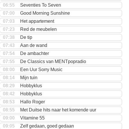
06:55
Seventies To Seven
07:00
Good Morning Sunshine
07:03
Het appartement
07:23
Red de meubelen
07:38
De tip
07:43
Aan de wand
07:54
De ambachter
07:55
De Classics van MENTpopradio
08:00
Een Uur Sorry Music
08:14
Mijn tuin
08:29
Hobbyklus
08:42
Hobbyklus
08:53
Hallo Roger
08:55
Met Duitse hits naar het komende uur
09:00
Vitamine 55
09:05
Zelf gedaan, goed gedaan