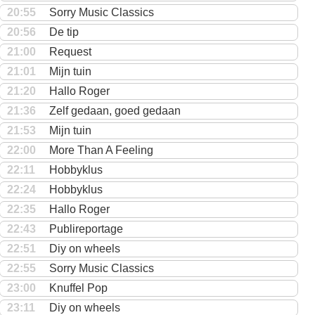
20:55
Sorry Music Classics
20:56
De tip
21:00
Request
21:01
Mijn tuin
21:20
Hallo Roger
21:36
Zelf gedaan, goed gedaan
21:53
Mijn tuin
22:00
More Than A Feeling
22:11
Hobbyklus
22:24
Hobbyklus
22:35
Hallo Roger
22:43
Publireportage
22:51
Diy on wheels
22:55
Sorry Music Classics
23:00
Knuffel Pop
23:11
Diy on wheels