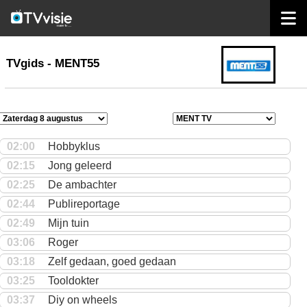
home
TVgids
TVgids - MENT55
02:00
Hobbyklus
02:15
Jong geleerd
02:25
De ambachter
02:44
Publireportage
02:49
Mijn tuin
03:06
Roger
03:18
Zelf gedaan, goed gedaan
03:25
Tooldokter
03:37
Diy on wheels