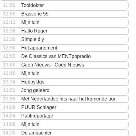
11:56
Tooldokter
12:00
Brasserie 55
12:13
Mijn tuin
12:28
Hallo Roger
12:36
Simple diy
12:50
Het appartement
12:55
De Classics van MENTpopradio
13:00
Geen Nieuws - Goed Nieuws
13:10
Mijn tuin
13:34
Hobbyklus
13:53
Jong geleerd
13:55
Met Nederlandse hits naar het komende uur
14:00
PUUR Schlager
14:04
Publireportage
14:08
Mijn tuin
14:30
De ambachter