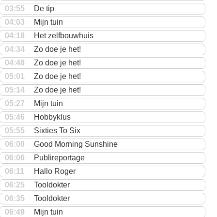
03:55
De tip
04:03
Mijn tuin
04:18
Het zelfbouwhuis
04:34
Zo doe je het!
04:48
Zo doe je het!
05:01
Zo doe je het!
05:14
Zo doe je het!
05:27
Mijn tuin
05:46
Hobbyklus
05:55
Sixties To Six
06:00
Good Morning Sunshine
06:06
Publireportage
06:11
Hallo Roger
06:25
Tooldokter
06:35
Tooldokter
06:49
Mijn tuin