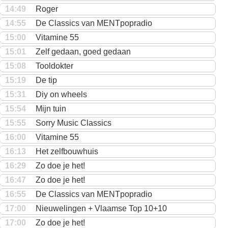
14:49
Roger
14:55
De Classics van MENTpopradio
15:00
Vitamine 55
15:01
Zelf gedaan, goed gedaan
15:08
Tooldokter
15:19
De tip
15:31
Diy on wheels
15:54
Mijn tuin
15:55
Sorry Music Classics
16:00
Vitamine 55
16:13
Het zelfbouwhuis
16:29
Zo doe je het!
16:47
Zo doe je het!
16:55
De Classics van MENTpopradio
17:00
Nieuwelingen + Vlaamse Top 10+10
17:00
Zo doe je het!