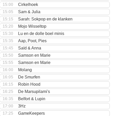
15:00
Cirkelhoek
15:05
Sam & Julia
15:15
Sarah: Sokpop en de klanken
15:20
Mojo Wisseltop
15:30
Lu en de dolle boel minis
15:35
Aap, Poot, Pies
15:45
Saïd & Anna
15:50
Samson en Marie
15:55
Samson en Marie
16:00
Molang
16:05
De Smurfen
16:15
Robin Hood
16:25
De Marsupilami's
16:35
Belfort & Lupin
17:00
3Hz
17:25
GameKeepers