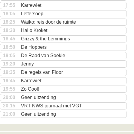
17:55
Karrewiet
18:05
Lettersoep
18:25
Waiko: reis door de ruimte
18:30
Hallo Kroket
18:45
Grizzy & the Lemmings
18:50
De Hoppers
19:05
De Raad van Soekie
19:20
Jenny
19:35
De regels van Floor
19:45
Karrewiet
19:55
Zo Cool!
20:00
Geen uitzending
20:15
VRT NWS journaal met VGT
21:00
Geen uitzending