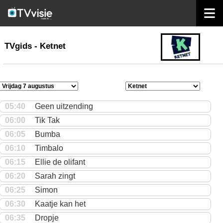
home
TVgids
TVgids - Ketnet
05:40
Geen uitzending
06:00
Tik Tak
06:05
Bumba
06:10
Timbalo
06:15
Ellie de olifant
06:20
Sarah zingt
06:25
Simon
06:30
Kaatje kan het
06:35
Dropje