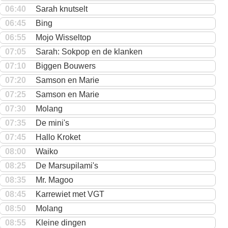
06:40
Sarah knutselt
06:45
Bing
06:55
Mojo Wisseltop
07:05
Sarah: Sokpop en de klanken
07:10
Biggen Bouwers
07:20
Samson en Marie
07:25
Samson en Marie
07:30
Molang
07:35
De mini's
07:45
Hallo Kroket
08:00
Waiko
08:25
De Marsupilami's
08:35
Mr. Magoo
08:45
Karrewiet met VGT
08:50
Molang
08:55
Kleine dingen