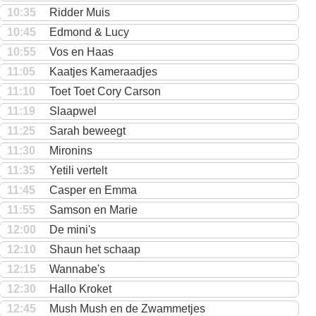
10:35
Ridder Muis
10:45
Edmond & Lucy
10:55
Vos en Haas
11:05
Kaatjes Kameraadjes
11:10
Toet Toet Cory Carson
11:19
Slaapwel
11:25
Sarah beweegt
11:30
Mironins
11:35
Yetili vertelt
11:45
Casper en Emma
11:55
Samson en Marie
12:00
De mini's
12:10
Shaun het schaap
12:15
Wannabe's
12:30
Hallo Kroket
12:45
Mush Mush en de Zwammetjes