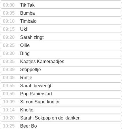
09:00
Tik Tak
09:05
Bumba
09:10
Timbalo
09:15
Uki
09:20
Sarah zingt
09:25
Ollie
09:30
Bing
09:35
Kaatjes Kameraadjes
09:39
Stoppeltje
09:49
Rintje
09:55
Sarah beweegt
09:59
Pop Papierstad
10:09
Simon Superkonijn
10:14
Knofje
10:20
Sarah: Sokpop en de klanken
10:25
Beer Bo