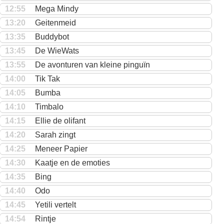
12:55
Mega Mindy
13:20
Geitenmeid
13:35
Buddybot
13:45
De WieWats
13:55
De avonturen van kleine pinguïn
14:00
Tik Tak
14:05
Bumba
14:10
Timbalo
14:15
Ellie de olifant
14:20
Sarah zingt
14:25
Meneer Papier
14:30
Kaatje en de emoties
14:35
Bing
14:40
Odo
14:45
Yetili vertelt
14:54
Rintje