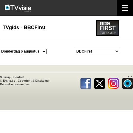
home
TVgids
TVgids - BBCFirst
Sitemap
|
Contact
©
Exsite.be
-
Copyright & Disclaimer
-
Gebruiksvoorwaarden