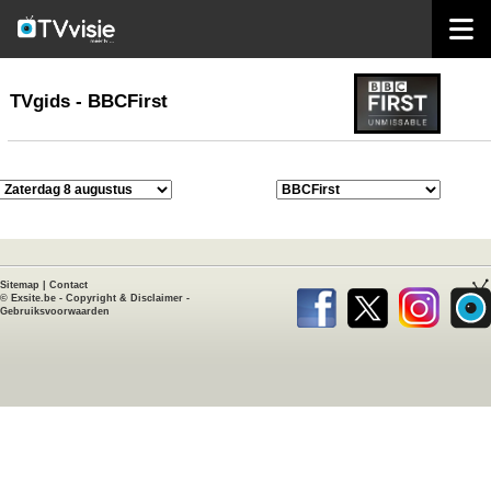
home
TVgids
TVgids - BBCFirst
Sitemap
|
Contact
©
Exsite.be
-
Copyright & Disclaimer
-
Gebruiksvoorwaarden