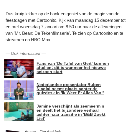
Dus kruip lekker op de bank en geniet van de magie van de
feestdagen met Cartoonito. Kijk van maandag 15 december tot
en met woensdag 7 januari om 8.50 uur naar de afleveringen
van 'Mr. Bean: De Tekenfilmserie'. Te zien op Cartoonito en te
streamen op HBO Max.
—
Ook interessant
—
Fans van 'De Tafel van Gert' kunnen
aftellen: dit is wanneer het nieuwe
seizoen start
Nederlandse presentator Ruben
Nicolai neemt plaats achter de
quizdesk in 'Ik Weet Er Alles Van!'
Jamine verschijnt als zeemeermin
en deelt het bijzondere verhaal
achter haar transitie in 'B&B Zoekt
Lief'
Avatar - Fire And Ash