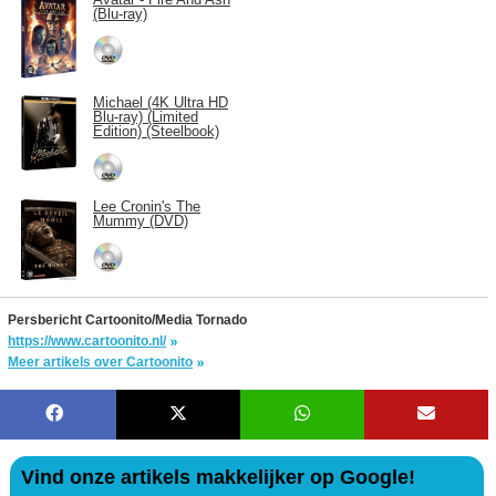
(Blu-ray)
Michael (4K Ultra HD
Blu-ray) (Limited
Edition) (Steelbook)
Lee Cronin's The
Mummy (DVD)
Persbericht Cartoonito/Media Tornado
https://www.cartoonito.nl/
Meer artikels over Cartoonito
Vind onze artikels makkelijker op Google!