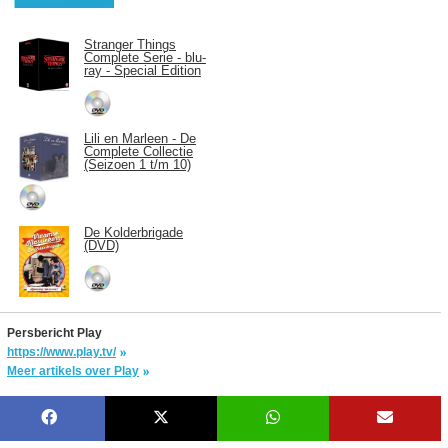
Stranger Things
Complete Serie - blu-
ray - Special Edition
Lili en Marleen - De
Complete Collectie
(Seizoen 1 t/m 10)
De Kolderbrigade
(DVD)
Persbericht Play
https://www.play.tv/
Meer artikels over Play