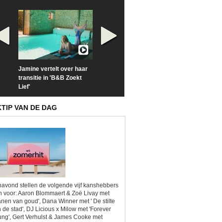
Jamine vertelt over haar
Prime Video deelt officiële
Check nu de offi
transitie in 'B&B Zoekt
trailer van 'L*VE KLEINE'
trailer van 'The
Lief'
Sunrise'
KTIP VAN DE DAG
avond stellen de volgende vijf kanshebbers
h voor: Aaron Blommaert & Zoë Livay met
anen van goud', Dana Winner met ' De stilte
 de stad', DJ Licious x Milow met 'Forever
ng', Gert Verhulst & James Cooke met