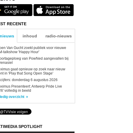
ST RECENTE
-nieuws
inhoud
radio-nieuws
en Van Gucht zoekt publiek voor nieuwe
-talkshow 'Happy Hour'
portageploeg van PowNed aangevallen bij
renasiel
ximus gaat opnieuw op zoek naar nieuw
ent in 'Play that Song Open Stage'
kcijfers: donderdag 6 augustus 2026
oximus Presenteert: Antwerp Pride Live
6' volledig in beeld
ledig overzicht
TIMEDIA SPOTLIGHT