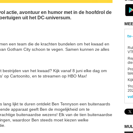
vol actie, avontuur en humor met in de hoofdrol de
oertuigen uit het DC-universum.
MEE
tv
ormen een team die de krachten bundelen om het kwaad en
Rub
n van Gotham City schoon te vegen. Samen kunnen ze alles
VTM
Re
die
Pro
 bestrijden van het kwaad? Kijk vanaf 8 juni elke dag om
tal
ls' op Cartoonito, en te streamen op HBO Max!
Kij
'Pr
202
vol
s lang lijkt te duren ontdekt Ben Tennyson een buitenaards
kende apparaat geeft Ben de mogelijkheid om te
krachtige buitenaardse wezens! Elk van de tien buitenaardse
ingen, waardoor Ben steeds moet kiezen welke
tie.
MUL