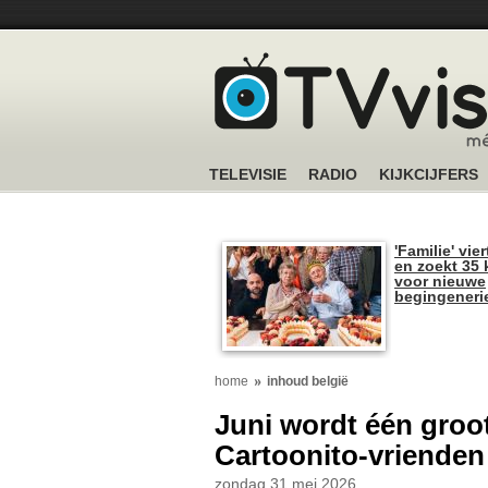
TELEVISIE
RADIO
KIJKCIJFERS
'Familie' vier
en zoekt 35 
voor nieuwe
begingeneri
home
inhoud belgië
Juni wordt één groot 
Cartoonito-vrienden
zondag 31 mei 2026