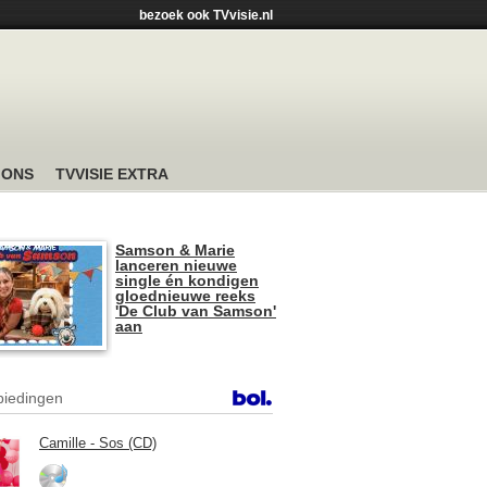
bezoek ook TVvisie.nl
 ONS
TVVISIE EXTRA
Samson & Marie
lanceren nieuwe
single én kondigen
gloednieuwe reeks
'De Club van Samson'
aan
iedingen
Camille - Sos (CD)