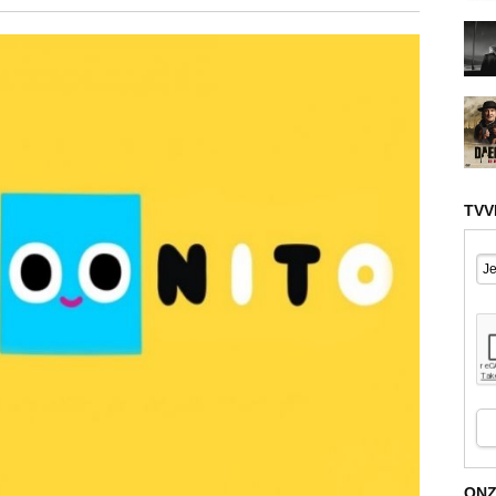
TVV
ONZ