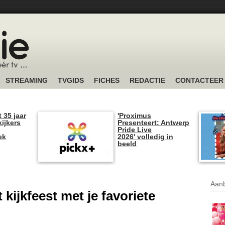
STREAMING
TVGIDS
FICHES
REDACTIE
CONTACTEER
t 35 jaar
'Proximus
kijkers
Presenteert: Antwerp
Pride Live
ek
2026' volledig in
beeld
Aanb
kijkfeest met je favoriete