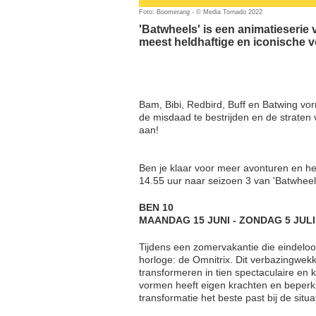
Foto: Boomerang - © Media Tornado 2022
'Batwheels' is een animatieserie 
meest heldhaftige en iconische v
Bam, Bibi, Redbird, Buff en Batwing v
de misdaad te bestrijden en de strate
aan!
Ben je klaar voor meer avonturen en het
14.55 uur naar seizoen 3 van 'Batwhee
BEN 10
MAANDAG 15 JUNI - ZONDAG 5 JULI
Tijdens een zomervakantie die eindeloo
horloge: de Omnitrix. Dit verbazingwek
transformeren in tien spectaculaire en 
vormen heeft eigen krachten en beperk
transformatie het beste past bij de situa