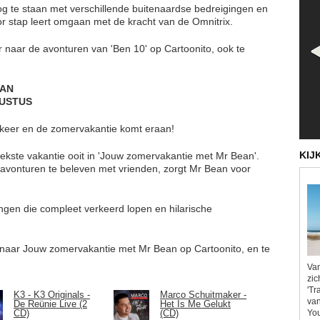
oog te staan met verschillende buitenaardse bedreigingen en
oor stap leert omgaan met de kracht van de Omnitrix.
r naar de avonturen van 'Ben 10' op Cartoonito, ook te
EAN
GUSTUS
e keer en de zomervakantie komt eraan!
KIJ
ste vakantie ooit in 'Jouw zomervakantie met Mr Bean'.
n avonturen te beleven met vrienden, zorgt Mr Bean voor
ingen die compleet verkeerd lopen en hilarische
r naar Jouw zomervakantie met Mr Bean op Cartoonito, en te
Van
zic
'Tr
K3 - K3 Originals -
Marco Schuitmaker -
van
De Reünie Live (2
Het Is Me Gelukt
You
CD)
(CD)