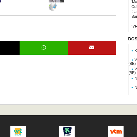
'Ma
Ook
#L
Bar
'VR
DOS
K
V
(BE)
V
(BE)
N
N