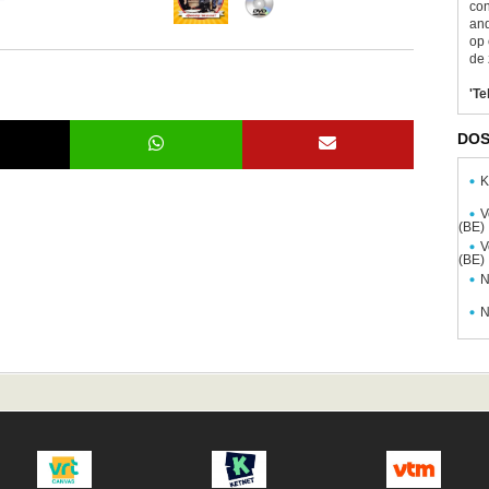
con
and
op 
de 
'Te
DOS
K
V
(BE)
V
(BE)
N
N