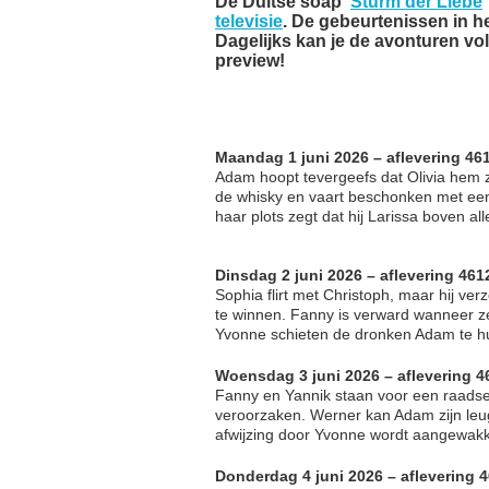
De Duitse soap '
Sturm der Liebe
televisie
. De gebeurtenissen in h
Dagelijks kan je de avonturen v
preview!
Maandag 1 juni 2026 – aflevering 46
Adam hoopt tevergeefs dat Olivia hem zij
de whisky en vaart beschonken met een
haar plots zegt dat hij Larissa boven alle
Dinsdag 2 juni 2026 – aflevering 461
Sophia flirt met Christoph, maar hij ve
te winnen. Fanny is verward wanneer ze d
Yvonne schieten de dronken Adam te hu
Woensdag 3 juni 2026 – aflevering 4
Fanny en Yannik staan voor een raadse
veroorzaken. Werner kan Adam zijn leug
afwijzing door Yvonne wordt aangewakke
Donderdag 4 juni 2026 – aflevering 