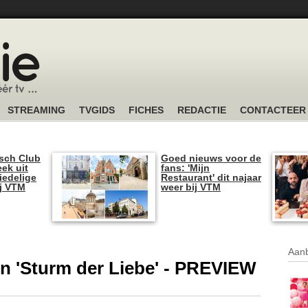
STREAMING
TVGIDS
FICHES
REDACTIE
CONTACTEER
sch Club
Goed nieuws voor de
ek uit
fans: 'Mijn
iedelige
Restaurant' dit najaar
ij VTM
weer bij VTM
Aanb
 in 'Sturm der Liebe' - PREVIEW