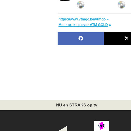
https://www.vtmgo.be/vtmgo
Meer artikels over VTM GOLD
NU en STRAKS op tv