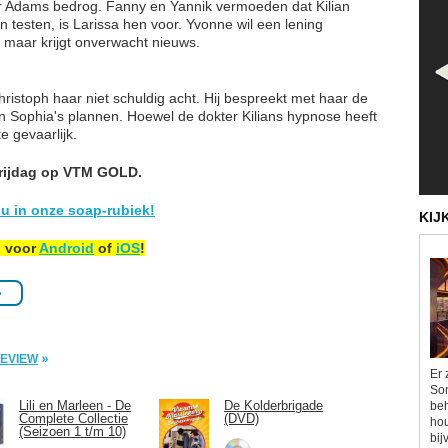
er Adams bedrog. Fanny en Yannik vermoeden dat Kilian
n testen, is Larissa hen voor. Yvonne wil een lening
, maar krijgt onverwacht nieuws.
ristoph haar niet schuldig acht. Hij bespreekt met haar de
van Sophia's plannen. Hoewel de dokter Kilians hypnose heeft
e gevaarlijk.
vrijdag op VTM GOLD.
u in onze soap-rubiek!
KIJ
p voor
Android
of
iOS
!
»
PREVIEW
Er 
Som
Lili en Marleen - De
De Kolderbrigade
beh
Complete Collectie
(DVD)
hou
(Seizoen 1 t/m 10)
bij