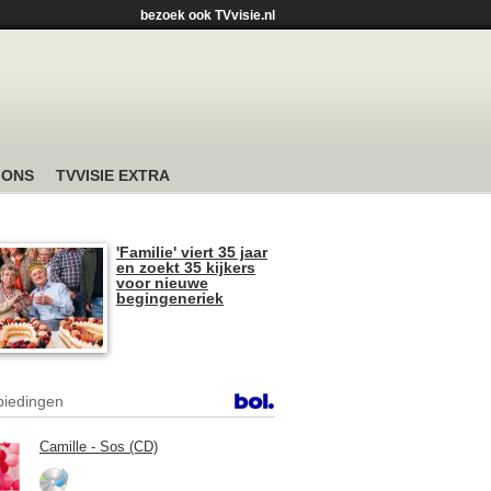
bezoek ook TVvisie.nl
 ONS
TVVISIE EXTRA
'Familie' viert 35 jaar
en zoekt 35 kijkers
voor nieuwe
begingeneriek
iedingen
Camille - Sos (CD)