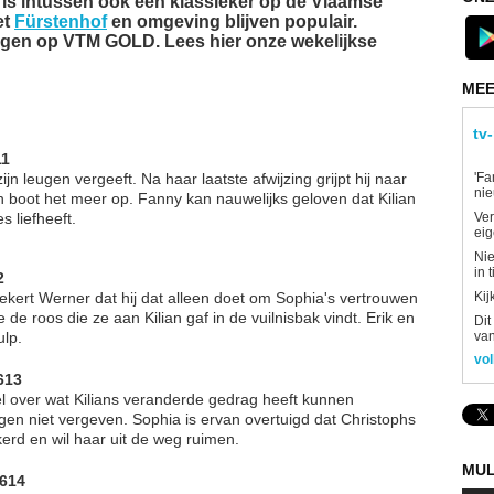
' is intussen ook een klassieker op de Vlaamse
et
Fürstenhof
en omgeving blijven populair.
olgen op VTM GOLD. Lees hier onze wekelijkse
MEE
tv
11
'Fa
n leugen vergeeft. Na haar laatste afwijzing grijpt hij naar
ni
 boot het meer op. Fanny kan nauwelijks geloven dat Kilian
Ver
s liefheeft.
eig
Nie
in 
2
Kij
rzekert Werner dat hij dat alleen doet om Sophia's vertrouwen
e roos die ze aan Kilian gaf in de vuilnisbak vindt. Erik en
Dit
van
lp.
vol
613
l over wat Kilians veranderde gedrag heeft kunnen
en niet vergeven. Sophia is ervan overtuigd dat Christophs
rd en wil haar uit de weg ruimen.
MUL
4614