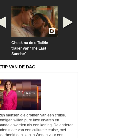
Check nu de officiële
Neem samen met VTM
Goedele Lieken
trailer van 'The Last
een kijkje op 'Kamping
taboes in inter
Sunrise'
Kitsch'
'A-typisch'
KTIP VAN DE DAG
zijn mensen die dromen van een cruise.
migen willen pure luxe ervaren en
andeld worden als een koning. De anderen
den meer van een culturele cruise, met
voorbeeld een stop in Wenen voor een