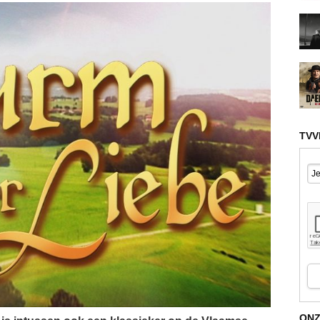
TVV
ONZ