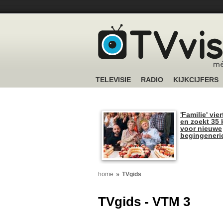
TELEVISIE
RADIO
KIJKCIJFERS
'Familie' vier
en zoekt 35 
voor nieuwe
begingeneri
home
TVgids
TVgids - VTM 3