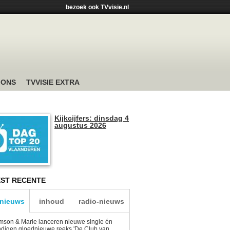
bezoek ook TVvisie.nl
 ONS
TVVISIE EXTRA
Kijkcijfers: dinsdag 4
augustus 2026
ST RECENTE
-nieuws
inhoud
radio-nieuws
son & Marie lanceren nieuwe single én
digen gloednieuwe reeks 'De Club van