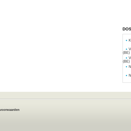
DOS
K
V
(BE)
V
(BE)
N
N
voorwaarden