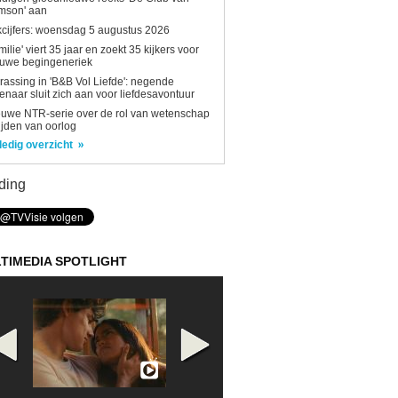
mson' aan
kcijfers: woensdag 5 augustus 2026
milie' viert 35 jaar en zoekt 35 kijkers voor
euwe begingeneriek
rassing in 'B&B Vol Liefde': negende
enaar sluit zich aan voor liefdesavontuur
uwe NTR-serie over de rol van wetenschap
tijden van oorlog
ledig overzicht
ding
TIMEDIA SPOTLIGHT