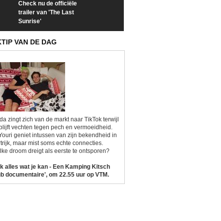
Check nu de officiële
Neem samen met VTM
Goedele Lieken
trailer van 'The Last
een kijkje op 'Kamping
taboes in inter
Sunrise'
Kitsch'
'A-typisch'
KTIP VAN DE DAG
da zingt zich van de markt naar TikTok terwijl
blijft vechten tegen pech en vermoeidheid.
Youri geniet intussen van zijn bekendheid in
trijk, maar mist soms echte connecties.
ke droom dreigt als eerste te ontsporen?
k alles wat je kan - Een Kamping Kitsch
b documentaire', om 22.55 uur op VTM.