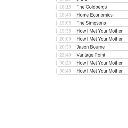
18:15
The Goldbergs
18:40
Home Economics
19:05
The Simpsons
19:35
How I Met Your Mother
20:00
How I Met Your Mother
20:30
Jason Bourne
22:40
Vantage Point
00:20
How I Met Your Mother
00:40
How I Met Your Mother