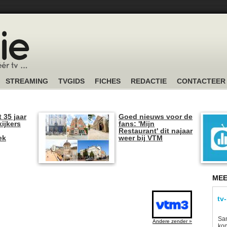
STREAMING
TVGIDS
FICHES
REDACTIE
CONTACTEER
t 35 jaar
Goed nieuws voor de
kijkers
fans: 'Mijn
Restaurant' dit najaar
ek
weer bij VTM
MEE
tv
Sam
Andere zender »
kon