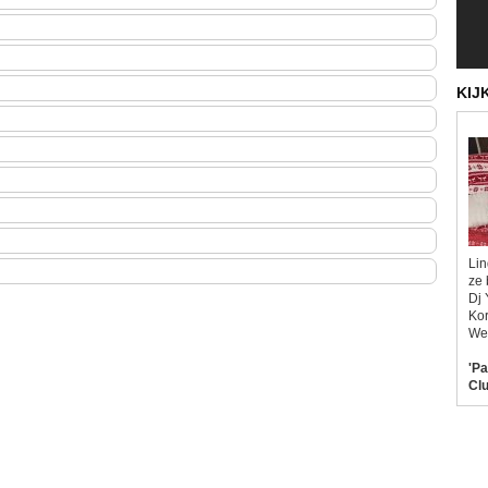
KIJ
Lin
ze 
Dj 
Kor
Wel
'Pa
Clu