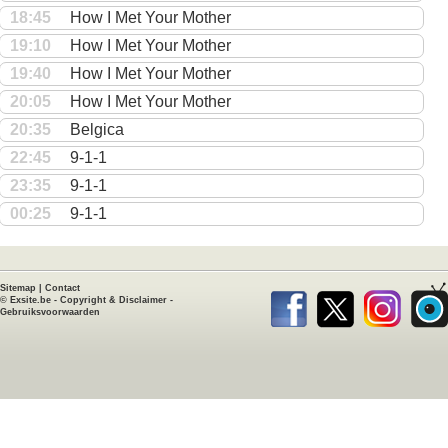
18:45
How I Met Your Mother
19:10
How I Met Your Mother
19:40
How I Met Your Mother
20:05
How I Met Your Mother
20:35
Belgica
22:45
9-1-1
23:35
9-1-1
00:25
9-1-1
Sitemap
|
Contact
©
Exsite.be
-
Copyright & Disclaimer
-
Gebruiksvoorwaarden