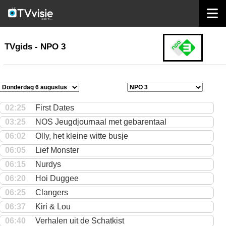
home
TVgids
TVgids - NPO 3
02:25
First Dates
03:25
NOS Jeugdjournaal met gebarentaal
06:02
Olly, het kleine witte busje
06:05
Lief Monster
06:15
Nurdys
06:20
Hoi Duggee
06:25
Clangers
06:37
Kiri & Lou
06:40
Verhalen uit de Schatkist