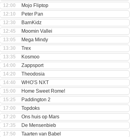
12:00
Mojo Fliptop
12:10
Peter Pan
12:30
BarnKidz
12:45
Moomin Vallei
13:05
Mega Mindy
13:30
Trex
13:35
Kosmoo
14:00
Zappsport
14:20
Theodosia
14:40
WHO'S NXT
15:00
Home Sweet Rome!
15:25
Paddington 2
17:00
Topdoks
17:20
Ons huis op Mars
17:35
De Mensenbieb
17:50
Taarten van Babel