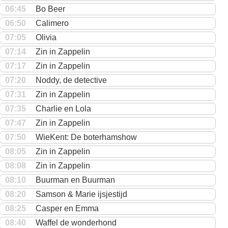
06:45
Bo Beer
06:50
Calimero
07:05
Olivia
07:14
Zin in Zappelin
07:17
Zin in Zappelin
07:20
Noddy, de detective
07:31
Zin in Zappelin
07:35
Charlie en Lola
07:47
Zin in Zappelin
07:50
WieKent: De boterhamshow
08:05
Zin in Zappelin
08:08
Zin in Zappelin
08:10
Buurman en Buurman
08:20
Samson & Marie ijsjestijd
08:25
Casper en Emma
08:40
Waffel de wonderhond