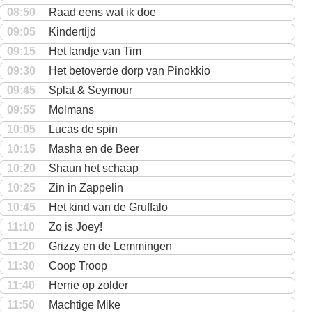
08:50
Raad eens wat ik doe
09:05
Kindertijd
09:15
Het landje van Tim
09:30
Het betoverde dorp van Pinokkio
09:45
Splat & Seymour
09:55
Molmans
10:05
Lucas de spin
10:15
Masha en de Beer
10:20
Shaun het schaap
10:25
Zin in Zappelin
10:45
Het kind van de Gruffalo
11:10
Zo is Joey!
11:20
Grizzy en de Lemmingen
11:30
Coop Troop
11:40
Herrie op zolder
11:50
Machtige Mike