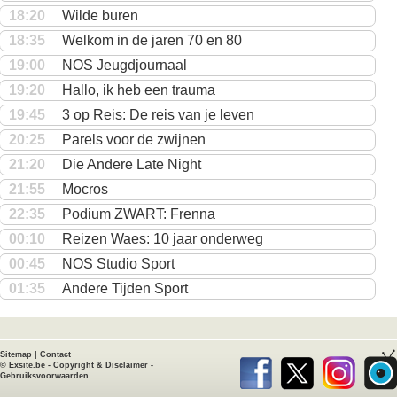
18:20
Wilde buren
18:35
Welkom in de jaren 70 en 80
19:00
NOS Jeugdjournaal
19:20
Hallo, ik heb een trauma
19:45
3 op Reis: De reis van je leven
20:25
Parels voor de zwijnen
21:20
Die Andere Late Night
21:55
Mocros
22:35
Podium ZWART: Frenna
00:10
Reizen Waes: 10 jaar onderweg
00:45
NOS Studio Sport
01:35
Andere Tijden Sport
Sitemap
|
Contact
©
Exsite.be
-
Copyright & Disclaimer
-
Gebruiksvoorwaarden