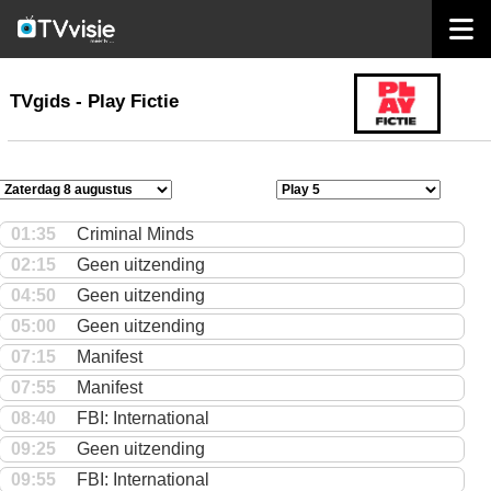
home
TVgids
TVgids - Play Fictie
01:35
Criminal Minds
02:15
Geen uitzending
04:50
Geen uitzending
05:00
Geen uitzending
07:15
Manifest
07:55
Manifest
08:40
FBI: International
09:25
Geen uitzending
09:55
FBI: International