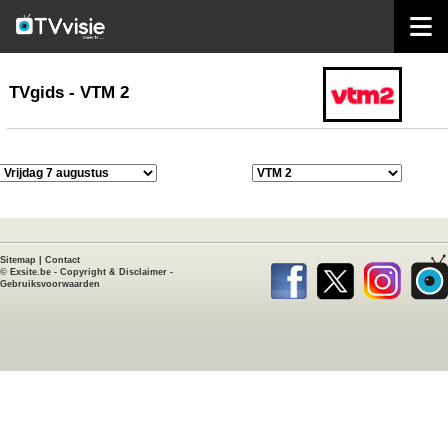
home
TVgids
TVgids - VTM 2
Sitemap
|
Contact
©
Exsite.be
-
Copyright & Disclaimer
-
Gebruiksvoorwaarden