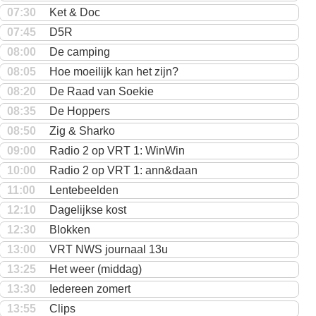
07:30
Ket & Doc
07:45
D5R
08:00
De camping
08:05
Hoe moeilijk kan het zijn?
08:20
De Raad van Soekie
08:35
De Hoppers
08:50
Zig & Sharko
09:00
Radio 2 op VRT 1: WinWin
10:00
Radio 2 op VRT 1: ann&daan
11:00
Lentebeelden
12:10
Dagelijkse kost
12:30
Blokken
13:00
VRT NWS journaal 13u
13:25
Het weer (middag)
13:30
Iedereen zomert
13:55
Clips