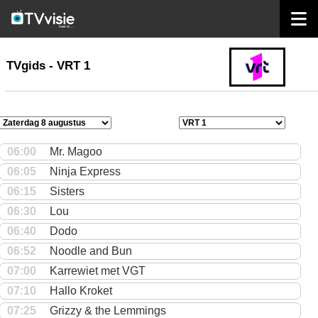
home
TVgids
TVgids - VRT 1
06:00
Mr. Magoo
06:05
Ninja Express
06:15
Sisters
06:30
Lou
06:40
Dodo
06:52
Noodle and Bun
07:00
Karrewiet met VGT
07:10
Hallo Kroket
07:25
Grizzy & the Lemmings