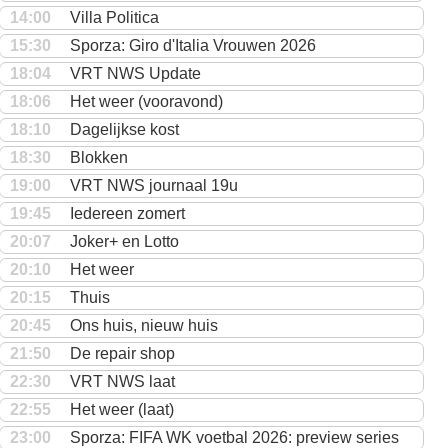
14:00
Villa Politica
15:30
Sporza: Giro d'Italia Vrouwen 2026
18:04
VRT NWS Update
18:06
Het weer (vooravond)
18:10
Dagelijkse kost
18:30
Blokken
19:00
VRT NWS journaal 19u
19:45
Iedereen zomert
20:07
Joker+ en Lotto
20:10
Het weer
20:15
Thuis
20:45
Ons huis, nieuw huis
21:50
De repair shop
22:30
VRT NWS laat
22:55
Het weer (laat)
23:00
Sporza: FIFA WK voetbal 2026: preview series