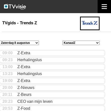
home
TVgids
TVgids - Trends Z
09:00
Z-Extra
09:23
Herhalingslus
13:00
Z-Extra
13:23
Herhalingslus
19:00
Z-Extra
20:00
Z-Nieuws
20:11
Z-Beurs
20:23
CEO van mijn leven
20:53
Z-Food