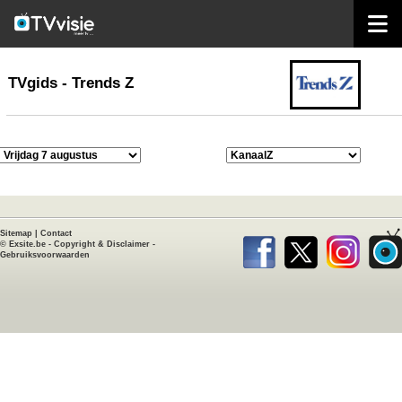
home
TVgids
TVgids - Trends Z
Sitemap
|
Contact
©
Exsite.be
-
Copyright & Disclaimer
-
Gebruiksvoorwaarden