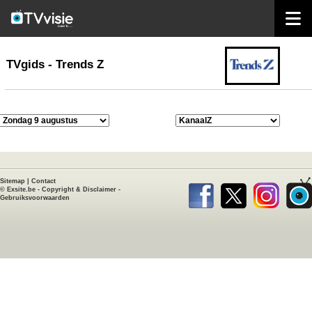
home
TVgids
TVgids - Trends Z
Sitemap
|
Contact
©
Exsite.be
-
Copyright & Disclaimer
-
Gebruiksvoorwaarden