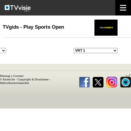
home
TVgids
TVgids - Play Sports Open
Sitemap
|
Contact
©
Exsite.be
-
Copyright & Disclaimer
-
Gebruiksvoorwaarden