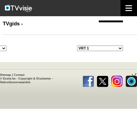
home
TVgids
TVgids -
Sitemap
|
Contact
©
Exsite.be
-
Copyright & Disclaimer
-
Gebruiksvoorwaarden