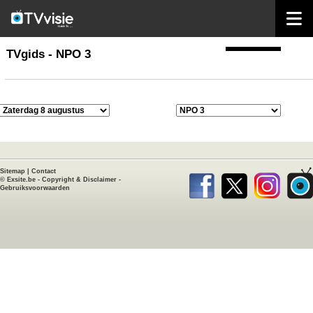
home
TVgids
TVgids - NPO 3
Sitemap
|
Contact
©
Exsite.be
-
Copyright & Disclaimer
-
Gebruiksvoorwaarden