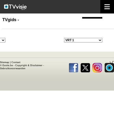
home
TVgids
TVgids -
Sitemap
|
Contact
©
Exsite.be
-
Copyright & Disclaimer
-
Gebruiksvoorwaarden