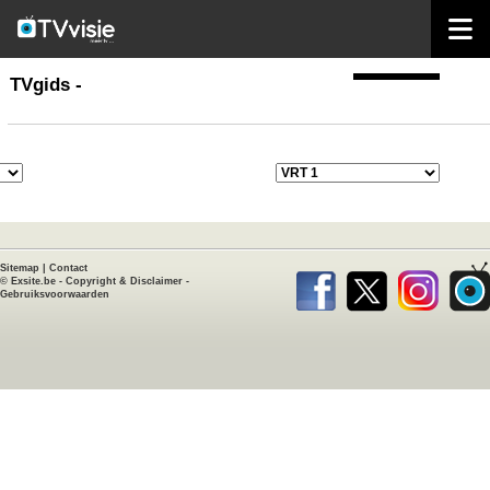
home
TVgids
TVgids -
Sitemap
|
Contact
©
Exsite.be
-
Copyright & Disclaimer
-
Gebruiksvoorwaarden