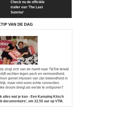
Check nu de officiële
Neem samen met VTM
Goedele Lieken
trailer van 'The Last
een kijkje op 'Kamping
taboes in inter
Sunrise'
Kitsch'
'A-typisch'
KTIP VAN DE DAG
da zingt zich van de markt naar TikTok terwijl
blijft vechten tegen pech en vermoeidheid.
Youri geniet intussen van zijn bekendheid in
trijk, maar mist soms echte connecties.
ke droom dreigt als eerste te ontsporen?
k alles wat je kan - Een Kamping Kitsch
b documentaire', om 22.55 uur op VTM.