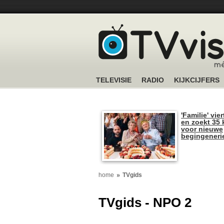
TELEVISIE
RADIO
KIJKCIJFERS
'Familie' vier
en zoekt 35 
voor nieuwe
begingeneri
home
TVgids
TVgids - NPO 2