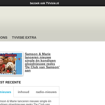
bezoek ook TVvisie.nl
 ONS
TVVISIE EXTRA
Samson & Marie
lanceren nieuwe
single én kondigen
gloednieuwe reeks
'De Club van Samson'
aan
ST RECENTE
-nieuws
inhoud
radio-nieuws
son & Marie lanceren nieuwe single én
digen gloednieuwe reeks 'De Club van