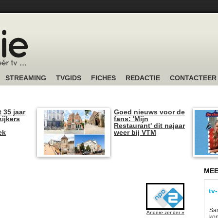
STREAMING
TVGIDS
FICHES
REDACTIE
CONTACTEER
t 35 jaar
Goed nieuws voor de
kijkers
fans: 'Mijn
Restaurant' dit najaar
ek
weer bij VTM
MEE
tv
Sam
Andere zender »
kon