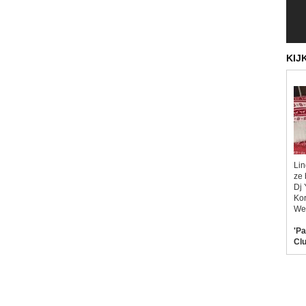
KIJ
Lin
ze 
Dj 
Kor
Wel
'Pa
Clu