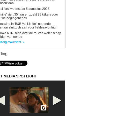
mson' aan
kcijfers: woensdag 5 augustus 2026
milie' viert 35 jaar en zoekt 35 kijkers voor
euwe begingeneriek
rassing in 'B&B Vol Liefde': negende
enaar sluit zich aan voor liefdesavontuur
uwe NTR-serie over de rol van wetenschap
tijden van oorlog
ledig overzicht
ding
TIMEDIA SPOTLIGHT