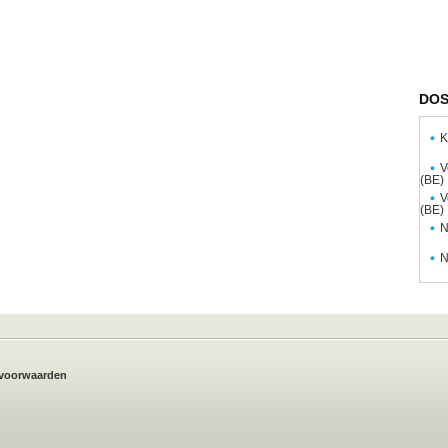
DOS
K
V
(BE)
V
(BE)
N
N
voorwaarden